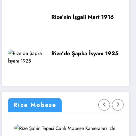
Rize’nin İşgali Mart 1916
Rize’de Şapka İsyanı 1925
Rize Mobese
Rize
R