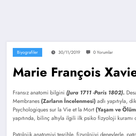
Biyografiler
30/11/2019
0 Yorumlar
Marie François Xavi
Fransız anatomi bilgini
(Jura 1711 -Paris 1802).
Desa
Membranes
(Zarların İncelenmesi)
adlı yapıtıyla, di
Psychologiques sur la Vie et la Mort
(Yaşam ve Ölüm 
yapıtında, bilinç altıyla ilgili ilk psiko fizyoloji kuramı
Patolojik anatomiyi teşrihle, fizyolojiyi deneylerle, pato