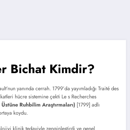
er Bichat Kimdir?
ult’nun yanında cerrah. 1799’da yayımladığı Traité des
kkatleri hücre sistemine çekti Le s Recherches
Üstüne Ruhbilim Araştırmaları)
[1799] adlı
 ortaya koydu.
lojiyi klinik tedaviyle zenginleştirdi ve genel