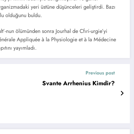
ganizmadaki yeri üstüne düşünceleri geliştirdi. Bazı
yolu olduğunu buldu.
lt’-nun ölümünden sonra Jourhal de Cfıri-urgie’yi
érale Appliquée à la Physiologie et à la Médecine
pıtını yayımladı.
Previous post
Svante Arrhenius Kimdir?