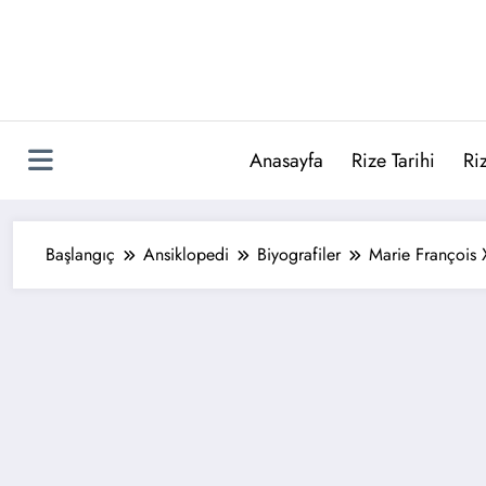
İçeriğe
atla
Anasayfa
Rize Tarihi
Ri
Başlangıç
Ansiklopedi
Biyografiler
Marie François 