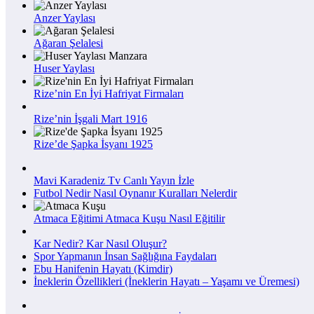
Anzer Yaylası
Ağaran Şelalesi
Huser Yaylası
Rize’nin En İyi Hafriyat Firmaları
Rize’nin İşgali Mart 1916
Rize’de Şapka İsyanı 1925
Mavi Karadeniz Tv Canlı Yayın İzle
Futbol Nedir Nasıl Oynanır Kuralları Nelerdir
Atmaca Eğitimi Atmaca Kuşu Nasıl Eğitilir
Kar Nedir? Kar Nasıl Oluşur?
Spor Yapmanın İnsan Sağlığına Faydaları
Ebu Hanifenin Hayatı (Kimdir)
İneklerin Özellikleri (İneklerin Hayatı – Yaşamı ve Üremesi)