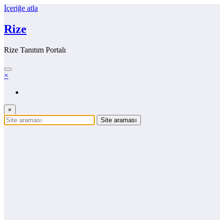
İçeriğe atla
Rize
Rize Tanıtım Portalı
×
×