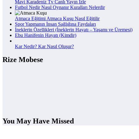
Mavi Karadeniz Tv Canlı Yayın İzle
Futbol Nedir Nasıl Oynanır Kuralları Nelerdir
Atmaca Eğitimi Atmaca Kuşu Nasıl Eğitilir
Spor Yapmanın İnsan Sağlığına Faydaları
İneklerin Özellikleri (İneklerin Hayatı – Yaşamı ve Üremesi)
Ebu Hanifenin Hayatı (Kimdir)
Kar Nedir? Kar Nasıl Oluşur?
Rize Mobese
You May Have Missed