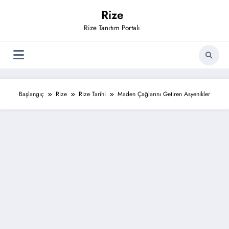
İçeriğe
Rize
atla
Rize Tanıtım Portalı
Başlangıç
Rize
Rize Tarihi
Maden Çağlarını Getiren Asyenikler