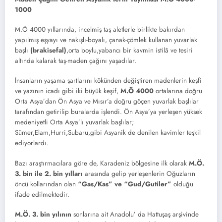
1000
M.Ö 4000 yıllarında, incelmiş taş aletlerle birlikte bakırdan
yapılmış eşyayı ve nakışlı-boyalı, çanak-çömlek kullanan yuvarlak
başlı
(brakisefal)
,orta boylu,yabancı bir kavmin istilâ ve tesiri
altında kalarak taş-maden çağını yaşadılar.
İnsanların yaşama şartlarını kökünden değiştiren madenlerin keşfi
ve yazının icadı gibi iki büyük keşif,
M.Ö 4000
ortalarına doğru
Orta Asya’dan Ön Asya ve Mısır’a doğru göçen yuvarlak başlılar
tarafından getirilip buralarda işlendi. Ön Asya’ya yerleşen yüksek
medeniyetli Orta Asya’lı yuvarlak başlılar;
Sümer,Elam,Hurri,Subaru,gibi Asyanik de denilen kavimler teşkil
ediyorlardı.
Bazı araştırmacılara göre de, Karadeniz bölgesine ilk olarak
M.Ö.
3. bin ile 2. bin yılları
arasında gelip yerleşenlerin Oğuzların
öncü kollarından olan
“Gas/Kas” ve “Gud/Gutiler”
olduğu
ifade edilmektedir.
M.Ö. 3. bin yılının
sonlarına ait Anadolu’ da Hattuşaş arşivinde