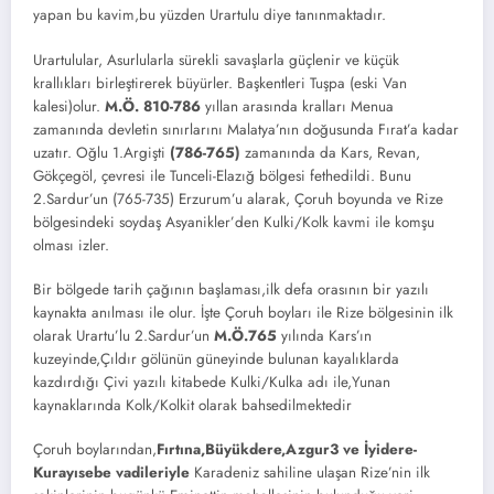
yapan bu kavim,bu yüzden Urartulu diye tanınmaktadır.
Urartulular, Asurlularla sürekli savaşlarla güçlenir ve küçük
krallıkları birleştirerek büyürler. Başkentleri Tuşpa (eski Van
kalesi)olur.
M.Ö. 810-786
yıllan arasında kralları Menua
zamanında devletin sınırlarını Malatya’nın doğusunda Fırat’a kadar
uzatır. Oğlu 1.Argişti
(786-765)
zamanında da Kars, Revan,
Gökçegöl, çevresi ile Tunceli-Elazığ bölgesi fethedildi. Bunu
2.Sardur’un (765-735) Erzurum’u alarak, Çoruh boyunda ve Rize
bölgesindeki soydaş Asyanikler’den Kulki/Kolk kavmi ile komşu
olması izler.
Bir bölgede tarih çağının başlaması,ilk defa orasının bir yazılı
kaynakta anılması ile olur. İşte Çoruh boyları ile Rize bölgesinin ilk
olarak Urartu’lu 2.Sardur’un
M.Ö.765
yılında Kars’ın
kuzeyinde,Çıldır gölünün güneyinde bulunan kayalıklarda
kazdırdığı Çivi yazılı kitabede Kulki/Kulka adı ile,Yunan
kaynaklarında Kolk/Kolkit olarak bahsedilmektedir
Çoruh boylarından,
Fırtına,Büyükdere,Azgur3 ve İyidere-
Kurayısebe vadileriyle
Karadeniz sahiline ulaşan Rize’nin ilk