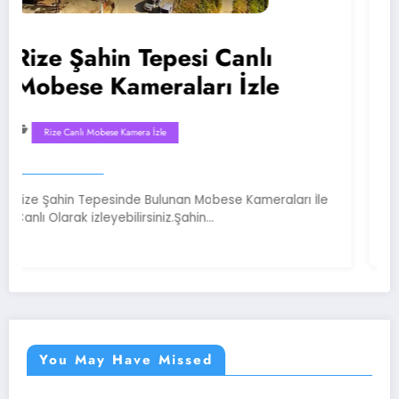
ahin Tepesi Canlı
Rize Ata
 Kameraları İzle
Mobese 
 Mobese Kamera İzle
Rize Canlı Mobese
Tepesinde Bulunan Mobese Kameraları İle
Rize Atatürk ca
izleyebilirsiniz.Şahin…
Sayesinde Canlı
You May Have Missed