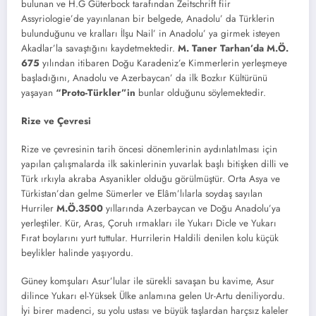
bulunan ve H.G Güterbock tarafından Zeitschrift fiir
Assyriologie’de yayınlanan bir belgede, Anadolu’ da Türklerin
bulunduğunu ve kralları İlşu Nail’ in Anadolu’ ya girmek isteyen
Akadlar’la savaştığını kaydetmektedir.
M. Taner Tarhan’da M.Ö.
675
yılından itibaren Doğu Karadeniz’e Kimmerlerin yerleşmeye
başladığını, Anadolu ve Azerbaycan’ da ilk Bozkır Kültürünü
yaşayan
“Proto-Türkler”in
bunlar olduğunu söylemektedir.
Rize ve Çevresi
Rize ve çevresinin tarih öncesi dönemlerinin aydınlatılması için
yapılan çalışmalarda ilk sakinlerinin yuvarlak başlı bitişken dilli ve
Türk ırkıyla akraba Asyanikler olduğu görülmüştür. Orta Asya ve
Türkistan’dan gelme Sümerler ve Elâm’lılarla soydaş sayılan
Hurriler
M.Ö.3500
yıllarında Azerbaycan ve Doğu Anadolu’ya
yerleştiler. Kür, Aras, Çoruh ırmakları ile Yukarı Dicle ve Yukarı
Fırat boylarını yurt tuttular. Hurrilerin Haldili denilen kolu küçük
beylikler halinde yaşıyordu.
Güney komşuları Asur’lular ile sürekli savaşan bu kavime, Asur
dilince Yukarı el-Yüksek Ülke anlamına gelen Ur-Artu deniliyordu.
İyi birer madenci, su yolu ustası ve büyük taşlardan harçsız kaleler