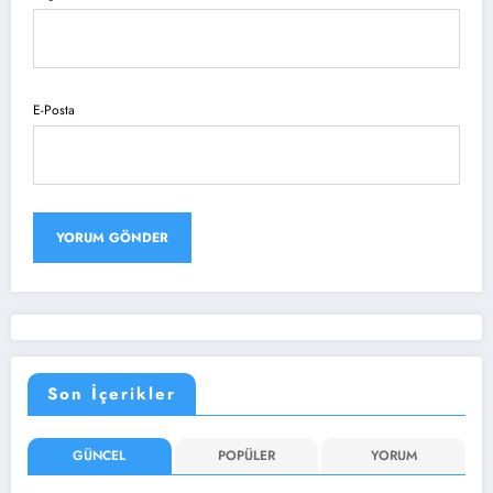
E-Posta
Son İçerikler
GÜNCEL
POPÜLER
YORUM