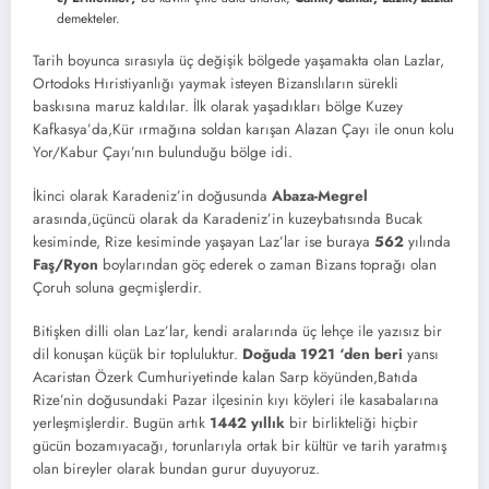
demekteler.
Tarih boyunca sırasıyla üç değişik bölgede yaşamakta olan Lazlar,
Ortodoks Hıristiyanlığı yaymak isteyen Bizanslıların sürekli
baskısına maruz kaldılar. İlk olarak yaşadıkları bölge Kuzey
Kafkasya’da,Kür ırmağına soldan karışan Alazan Çayı ile onun kolu
Yor/Kabur Çayı’nın bulunduğu bölge idi.
İkinci olarak Karadeniz’in doğusunda
Abaza-Megrel
arasında,üçüncü olarak da Karadeniz’in kuzeybatısında Bucak
kesiminde, Rize kesiminde yaşayan Laz’lar ise buraya
562
yılında
Faş/Ryon
boylarından göç ederek o zaman Bizans toprağı olan
Çoruh soluna geçmişlerdir.
Bitişken dilli olan Laz’lar, kendi aralarında üç lehçe ile yazısız bir
dil konuşan küçük bir topluluktur.
Doğuda 1921 ‘den beri
yansı
Acaristan Özerk Cumhuriyetinde kalan Sarp köyünden,Batıda
Rize’nin doğusundaki Pazar ilçesinin kıyı köyleri ile kasabalarına
yerleşmişlerdir. Bugün artık
1442 yıllık
bir birlikteliği hiçbir
gücün bozamıyacağı, torunlarıyla ortak bir kültür ve tarih yaratmış
olan bireyler olarak bundan gurur duyuyoruz.