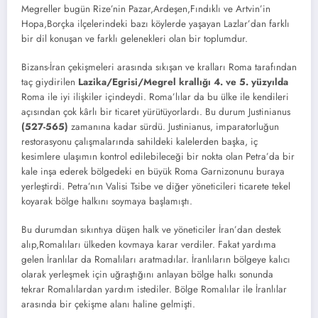
Megreller bugün Rize’nin Pazar,Ardeşen,Fındıklı ve Artvin’in
Hopa,Borçka ilçelerindeki bazı köylerde yaşayan Lazlar’dan farklı
bir dil konuşan ve farklı gelenekleri olan bir toplumdur.
Bizans-İran çekişmeleri arasında sıkışan ve kralları Roma tarafından
taç giydirilen
Lazika/Egrisi/Megrel krallığı 4. ve 5. yüzyılda
Roma ile iyi ilişkiler içindeydi. Roma’lılar da bu ülke ile kendileri
açısından çok kârlı bir ticaret yürütüyorlardı. Bu durum Justinianus
(527-565)
zamanına kadar sürdü. Justinianus, imparatorluğun
restorasyonu çalışmalarında sahildeki kalelerden başka, iç
kesimlere ulaşımın kontrol edilebileceği bir nokta olan Petra’da bir
kale inşa ederek bölgedeki en büyük Roma Garnizonunu buraya
yerleştirdi. Petra’nın Valisi Tsibe ve diğer yöneticileri ticarete tekel
koyarak bölge halkını soymaya başlamıştı.
Bu durumdan sıkıntıya düşen halk ve yöneticiler İran’dan destek
alıp,Romalıları ülkeden kovmaya karar verdiler. Fakat yardıma
gelen İranlılar da Romalıları aratmadılar. İranlıların bölgeye kalıcı
olarak yerleşmek için uğraştığını anlayan bölge halkı sonunda
tekrar Romalılardan yardım istediler. Bölge Romalılar ile İranlılar
arasında bir çekişme alanı haline gelmişti.