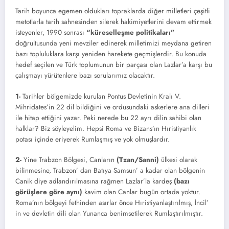
Tarih boyunca egemen oldukları topraklarda diğer milletleri çeşitli
metotlarla tarih sahnesinden silerek hakimiyetlerini devam ettirmek
isteyenler, 1990 sonrası
“küreselleşme politikaları”
doğrultusunda yeni mevziler edinerek milletimizi meydana getiren
bazı topluluklara karşı yeniden harekete geçmişlerdir. Bu konuda
hedef seçilen ve Türk toplumunun bir parçası olan Lazlar’a karşı bu
çalışmayı yürütenlere bazı sorularımız olacaktır.
1-
Tarihler bölgemizde kurulan Pontus Devletinin Kralı V.
Mihridates’in 22 dil bildiğini ve ordusundaki askerlere ana dilleri
ile hitap ettiğini yazar. Peki nerede bu 22 ayrı dilin sahibi olan
halklar? Biz söyleyelim. Hepsi Roma ve Bizans’ın Hıristiyanlık
potası içinde eriyerek Rumlaşmış ve yok olmuşlardır.
2-
Yine Trabzon Bölgesi, Canların
(Tzan/Sanni)
ülkesi olarak
bilinmesine, Trabzon’ dan Batıya Samsun’ a kadar olan bölgenin
Canik diye adlandırılmasına rağmen Lazlar’la kardeş
(bazı
görüşlere göre aynı)
kavim olan Canlar bugün ortada yoktur.
Roma’nın bölgeyi fethinden asırlar önce Hıristiyanlaştırılmış, İncil’
in ve devletin dili olan Yunanca benimsetilerek Rumlaştırılmıştır.