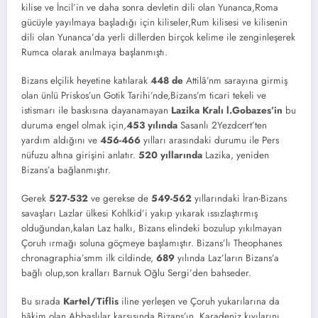
kilise ve İncil’in ve daha sonra devletin dili olan Yunanca,Roma
gücüyle yayılmaya başladığı için kiliseler,Rum kilisesi ve kilisenin
dili olan Yunanca’da yerli dillerden birçok kelime ile zenginleşerek
Rumca olarak anılmaya başlanmıştı.
Bizans elçilik heyetine katılarak
448 de
Attilâ’nm sarayına girmiş
olan ünlü Priskos’un Gotik Tarihi’nde,Bizans’m ticari tekeli ve
istismarı ile baskısına dayanamayan
Lazika Kralı l.Gobazes’in
bu
duruma engel olmak için,
453 yılında
Sasanlı 2Yezdcert’ten
yardım aldığını ve
456-466
yılları arasındaki durumu ile Pers
nüfuzu altına girişini anlatır.
520 yıllarında
Lazika, yeniden
Bizans’a bağlanmıştır.
Gerek
527-532
ve gerekse de
549-562
yıllarındaki İran-Bizans
savaşları Lazlar ülkesi Kohlkid’i yakıp yıkarak ıssızlaştırmış
olduğundan,kalan Laz halkı, Bizans elindeki bozulup yıkılmayan
Çoruh ırmağı soluna göçmeye başlamıştır. Bizans’lı Theophanes
chronagraphia’smm ilk cildinde,
689
yılında Laz’ların Bizans’a
bağlı olup,son kralları Barnuk Oğlu Sergi’den bahseder.
Bu sırada
Kartel/Tiflis
iline yerleşen ve Çoruh yukarılarına da
hâkim olan Abbaslılar karşısında Bizans’ın, Karadeniz kıyılarını