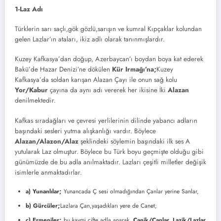
1-Laz Adı
Türklerin sarı saçlı,gök gözlü,sarışın ve kumral Kıpçaklar kolundan
gelen Lazlar’ın ataları, ikiz adlı olarak tanınmışlardır.
Kuzey Kafkasya’dan doğup, Azerbaycan’ı boydan boya kat ederek
Bakü’de Hazar Denizi’ne dökülen
Kür Irmağı’na;
Kuzey
Kafkasya’da soldan karışan Alazan Çayı ile onun sağ kolu
Yor/Kabur
çayına da aynı adı vererek her ikisine İki
Alazan
denilmektedir.
Kafkas sıradağları ve çevresi yerlilerinin dilinde yabancı adların
başındaki sesleri yutma alışkanlığı vardır. Böylece
Alazan/Alazon/Alaz
şeklindeki söylemin başındaki ilk ses A
yutularak Laz olmuştur. Böylece bu Türk boyu geçmişte olduğu gibi
günümüzde de bu adla anılmaktadır. Lazları çeşitli milletler değişik
isimlerle anmaktadırlar.
a) Yunanlılar;
Yunancada Ç sesi olmadığından Çanlar yerine Sanlar,
b) Gürcüler;
Lazlara Çan,yaşadıkları yere de Canet;
c) Ermeniler;
bu kavmi çifte adla anarak,
Canik/Canlar, Lazik/Lazlar