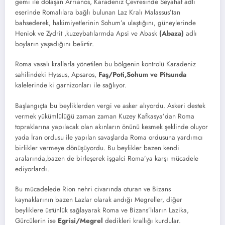
gemi ile dolaşan Arrıanos, Karadeniz Çevresinde Seyahat adlı
eserinde Romalılara bağlı bulunan Laz Kralı Malassus’tan
bahsederek, hakimiyetlerinin Sohum’a ulaştığını, güneylerinde
Heniok ve Zydrit ,kuzeybatılarmda Apsi ve Abask
(Abaza)
adlı
boyların yaşadığını belirtir.
Roma vasalı krallarla yönetilen bu bölgenin kontrolü Karadeniz
sahilindeki Hyssus, Apsaros,
Faş/Poti,Sohum ve Pitsunda
kalelerinde ki garnizonları ile sağlıyor.
Başlangıçta bu beyliklerden vergi ve asker alıyordu. Askeri destek
vermek yükümlülüğü zaman zaman Kuzey Kafkasya’dan Roma
topraklarına yapılacak olan akınların önünü kesmek şeklinde oluyor
yada İran ordusu ile yapılan savaşlarda Roma ordusuna yardımcı
birlikler vermeye dönüşüyordu. Bu beylikler bazen kendi
aralarında,bazen de birleşerek işgalci Roma’ya karşı mücadele
ediyorlardı.
Bu mücadelede Rion nehri civarında oturan ve Bizans
kaynaklarının bazen Lazlar olarak andığı Megreller, diğer
beyliklere üstünlük sağlayarak Roma ve Bizans’lıların Lazika,
Gürcülerin ise
Egrisi/Megrel
dedikleri krallığı kurdular.