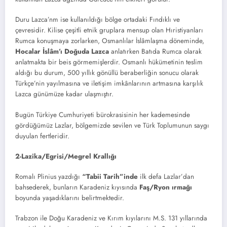
Duru Lazca’nm ise kullanıldığı bölge ortadaki Fındıklı ve
çevresidir. Kilise çeşitli etnik gruplara mensup olan Hıristiyanları
Rumca konuşmaya zorlarken, Osmanlılar İslâmlaşma döneminde,
Hocalar İslâm’ı Doğuda Lazca
anlatırken Batıda Rumca olarak
anlatmakta bir beis görmemişlerdir. Osmanlı hükümetinin teslim
aldığı bu durum, 500 yıllık gönüllü beraberliğin sonucu olarak
Türkçe’nin yayılmasına ve iletişim imkânlarının artmasına karşılık
Lazca günümüze kadar ulaşmıştır.
Bugün Türkiye Cumhuriyeti bürokrasisinin her kademesinde
gördüğümüz Lazlar, bölgemizde sevilen ve Türk Toplumunun saygı
duyulan fertleridir.
2-Lazika/Egrisi/Megrel Krallığı
Romalı Plinius yazdığı
“Tabii Tarih”inde
ilk defa Lazlar’dan
bahsederek, bunların Karadeniz kıyısında
Faş/Ryon ırmağı
boyunda yaşadıklarını belirtmektedir.
Trabzon ile Doğu Karadeniz ve Kırım kıyılarını M.S. 131 yıllarında