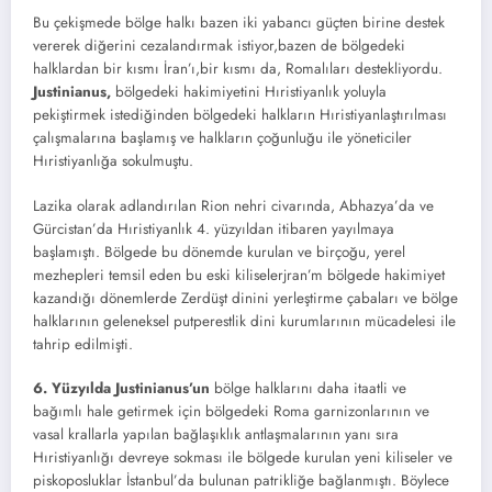
Bu çekişmede bölge halkı bazen iki yabancı güçten birine destek
vererek diğerini cezalandırmak istiyor,bazen de bölgedeki
halklardan bir kısmı İran’ı,bir kısmı da, Romalıları destekliyordu.
Justinianus,
bölgedeki hakimiyetini Hıristiyanlık yoluyla
pekiştirmek istediğinden bölgedeki halkların Hıristiyanlaştırılması
çalışmalarına başlamış ve halkların çoğunluğu ile yöneticiler
Hıristiyanlığa sokulmuştu.
Lazika olarak adlandırılan Rion nehri civarında, Abhazya’da ve
Gürcistan’da Hıristiyanlık 4. yüzyıldan itibaren yayılmaya
başlamıştı. Bölgede bu dönemde kurulan ve birçoğu, yerel
mezhepleri temsil eden bu eski kiliselerjran’m bölgede hakimiyet
kazandığı dönemlerde Zerdüşt dinini yerleştirme çabaları ve bölge
halklarının geleneksel putperestlik dini kurumlarının mücadelesi ile
tahrip edilmişti.
6. Yüzyılda Justinianus’un
bölge halklarını daha itaatli ve
bağımlı hale getirmek için bölgedeki Roma garnizonlarının ve
vasal krallarla yapılan bağlaşıklık antlaşmalarının yanı sıra
Hıristiyanlığı devreye sokması ile bölgede kurulan yeni kiliseler ve
piskoposluklar İstanbul’da bulunan patrikliğe bağlanmıştı. Böylece