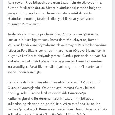
Aynı şeyleri Rize bölgesinde oturan Lazlar için de söyleyebiliriz.
Burada farklı olan durum Bizans hududundaki tampon bölgede
yaşayan bir grup Laz’ın dillerini muhafaza edebilmesidir.
Hududun hemen iç tarafmdakiler yani Rize’ye yakın yerde
oturanlar Rumlaşmıştır.
Tarihi olay lan kronolojik olarak izlediğimiz zaman görürüz ki
Laz’ların bir krallığı varken, Romalılara tâbi oluyorlar, Romalı
Valilerin kendilerini soymalarına dayanamayıp Pers’lerden yardım
istiyorlar,Pers-Bizans çekişmesinin ardından bölgeye Bizans hâkim
oluyor ve Laz’ları Hıristiyanlaştırarak Rumluk potasında eritiyor. Bu
akıbetten ancak hudut bölgesinde yaşayan bir kısım Laz kendini
kurtarabiliyor. Fakat Bizans hâkimiyetine giren Laz’lar artık tarih
sahnesinden silinmiştir.
Batı da Lazlar’ı tarihten silen Bizanslılar olurken, Doğuda bu işi
Gürcüler yapmışlardır. Onlar da aynı metotla Gürcü kilisesi
öncülüğünde Gürcüce İncil ve devlet dili
Gürcüce’yi
kullanmışlardır
. Bu durumun izlerini Laz dilinin bölgede
kullanılan ağızlarında da görebiliriz. Atina tarafında kullanılan
Lazca ağzı daha çok
Rumca kelimeler içerirken,
Hopa tarafında
kullanılan Lazca ağzında Gürcüce’nin etkileri görülür.