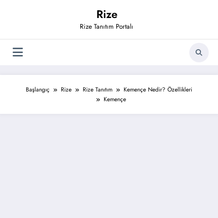
İçeriğe
Rize
atla
Rize Tanıtım Portalı
Başlangıç
Rize
Rize Tanıtım
Kemençe Nedir? Özellikleri
Kemençe