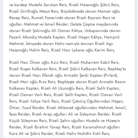
ve kardeşi Mustafa Saruhan Reis, Rizeli Hasanoğlu Şükrü Reis,
Rizeli Giritlioğlu Mesut Reis, Büyükderede oturan Mamatı oğlu
Recep Reis, Rumeli Fenerinde oturan Rizeli Bayram Reis ve
oğulları Mehmet ve İsmail Reisler, Galata Çeşme meydanında
oturan Rizeli Şahinoğlu Ali Osman Kâhya, Unkapanında oturan
Pazarlı Altundiş Mustafa Kaptan, Rizeli Haşan Kâhya, Hemşinli
Mehmet, İstinyede oturan Haho namıyla tanınan Rizeli Aşçı
Hasanoğlu Halim Reis, Rizeli Hacı Lahana oğlu Kerim Reis,
Rizeli Hacı Ömer oğlu Aziz Reis, Rizeli Muharrem Kabil Reis,
Rizeli Ruşen Kalkavan Reis, Rizeli Şükrü Kalkavan Reis, Beşiktaş’ta
oturan Rizeli Hacı Efendi oğlu Armatör Şevki Kaptan (Pırlant),
Rizeli Mori oğlu Rıza Reis, Beşiktaşta oturan Rizeli Armatör Rasım
Kalkavan Kaptan, Rizeli Ali Uzunoğlu Reis, Rizeli Salih Kaptan,
Rizeli Osman Varlı Reis, Rizeli Salih Kaptan, Rizeli Osman Varlı
Reis, Rizeli Yahya Varlı Reis, Rizeli Çekmiş Oğullarından Haşan,
Ömer, Yusuf Reisler, Rizeli Altıkonak oğullarından Mehmet, İsmail,
İlyas Reisler, Rizeli Arap oğulları Ali ve Süleyman Reisler, Rizeli
Küçük Süleyman Reis, Rizeli Şahin oğulları Mustafa ve Hüseyin
Reisler, Rizeli İbrahim Yavaşi Reis, Rizeli Karamahmut oğulları
Kara Ali ve Şükrü Reisler, Rizeli Hafız Muhittin Kotil Reis,