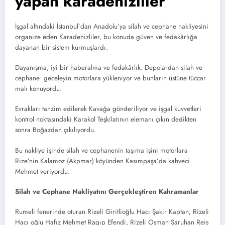
yapan karadenizliler
İşgal altındaki İstanbul’dan Anadolu’ya silah ve cephane nakliyesini
organize eden Karadenizliler, bu konuda güven ve fedakârlığa
dayanan bir sistem kurmuşlardı.
Dayanışma, iyi bir haberalma ve fedakârlık. Depolardan silah ve
cephane geceleyin motorlara yükleniyor ve bunların üstüne tüccar
malı konuyordu.
Evrakları tanzim edilerek Kavağa gönderiliyor ve işgal kuvvetleri
kontrol noktasındaki Karakol Teşkilatının elemanı çıkın dedikten
sonra Boğazdan çıkılıyordu.
Bu nakliye işinde silah ve cephanenin taşıma işini motorlara
Rize’nin Kalamoz (Akpmar) köyünden Kasımpaşa’da kahveci
Mehmet veriyordu.
Silah ve Cephane Nakliyatını Gerçekleştiren Kahramanlar
Rumeli fenerinde oturan Rizeli Giritlioğlu Hacı Şakir Kaptan, Rizeli
Hacı oğlu Hafız Mehmet Ragıp Efendi, Rizeli Osman Saruhan Reis