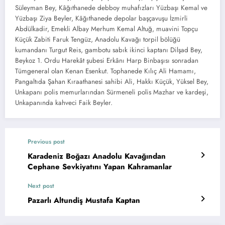
Süleyman Bey, Kâğıthanede debboy muhafızları Yüzbaşı Kemal ve
Yüzbaşı Ziya Beyler, Kâğıthanede depolar başçavuşu İzmirli
Abdülkadir, Emekli Albay Merhum Kemal Altuğ, muavini Topçu
Küçük Zabiti Faruk Tengüz, Anadolu Kavağı torpil bölüğü
kumandanı Turgut Reis, gambotu sabık ikinci kaptanı Dilşad Bey,
Beykoz 1. Ordu Harekât şubesi Erkânı Harp Binbaşısı sonradan
Tümgeneral olan Kenan Esenkut. Tophanede Kılıç Ali Hamamı,
Pangaltıda Şahan Kıraathanesi sahibi Ali, Hakkı Küçük, Yüksel Bey,
Unkapanı polis memurlarından Sürmeneli polis Mazhar ve kardeşi,
Unkapanında kahveci Faik Beyler.
Previous post
Karadeniz Boğazı Anadolu Kavağından
Cephane Sevkiyatını Yapan Kahramanlar
Next post
Pazarlı Altundiş Mustafa Kaptan