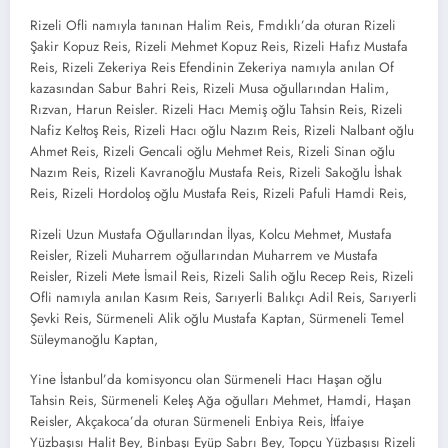
Rizeli Ofli namıyla tanınan Halim Reis, Fmdıklı’da oturan Rizeli
Şakir Kopuz Reis, Rizeli Mehmet Kopuz Reis, Rizeli Hafız Mustafa
Reis, Rizeli Zekeriya Reis Efendinin Zekeriya namıyla anılan Of
kazasından Sabur Bahri Reis, Rizeli Musa oğullarından Halim,
Rızvan, Harun Reisler. Rizeli Hacı Memiş oğlu Tahsin Reis, Rizeli
Nafiz Keltoş Reis, Rizeli Hacı oğlu Nazım Reis, Rizeli Nalbant oğlu
Ahmet Reis, Rizeli Gencali oğlu Mehmet Reis, Rizeli Sinan oğlu
Nazım Reis, Rizeli Kavranoğlu Mustafa Reis, Rizeli Sakoğlu İshak
Reis, Rizeli Hordoloş oğlu Mustafa Reis, Rizeli Pafuli Hamdi Reis,
Rizeli Uzun Mustafa Oğullarından İlyas, Kolcu Mehmet, Mustafa
Reisler, Rizeli Muharrem oğullarından Muharrem ve Mustafa
Reisler, Rizeli Mete İsmail Reis, Rizeli Salih oğlu Recep Reis, Rizeli
Ofli namıyla anılan Kasım Reis, Sarıyerli Balıkçı Adil Reis, Sarıyerli
Şevki Reis, Sürmeneli Alik oğlu Mustafa Kaptan, Sürmeneli Temel
Süleymanoğlu Kaptan,
Yine İstanbul’da komisyoncu olan Sürmeneli Hacı Haşan oğlu
Tahsin Reis, Sürmeneli Keleş Ağa oğulları Mehmet, Hamdi, Haşan
Reisler, Akçakoca’da oturan Sürmeneli Enbiya Reis, İtfaiye
Yüzbaşısı Halit Bey, Binbaşı Eyüp Sabrı Bey, Topçu Yüzbaşısı Rizeli