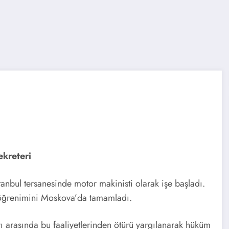
ekreteri
nbul tersanesinde motor makinisti olarak işe başladı.
k öğrenimini Moskova’da tamamladı.
arı arasında bu faaliyetlerinden ötürü yargılanarak hüküm