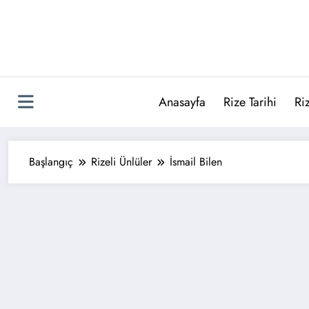
İçeriğe
atla
Anasayfa
Rize Tarihi
Ri
Başlangıç
Rizeli Ünlüler
İsmail Bilen