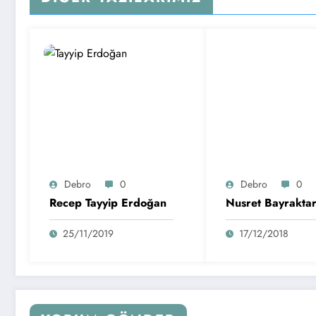
Debro
0
Debro
0
Recep Tayyip Erdoğan
Nusret Bayrakta
25/11/2019
17/12/2018