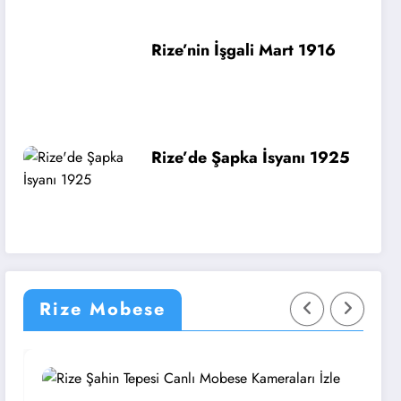
Rize’nin İşgali Mart 1916
Rize’de Şapka İsyanı 1925
Rize Mobese
Rize
R