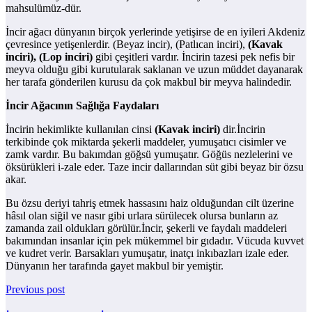
mahsulümüz-dür.
İncir ağacı dünyanın birçok yerlerinde yetişirse de en iyileri Akdeniz
çevresince yetişenlerdir. (Beyaz incir), (Patlıcan inciri),
(Kavak
inciri), (Lop inciri)
gibi çeşitleri vardır. İncirin tazesi pek nefis bir
meyva olduğu gibi kurutularak saklanan ve uzun müddet dayanarak
her tarafa gönderilen kurusu da çok makbul bir meyva halindedir.
İncir Ağacının Sağlığa Faydaları
İncirin hekimlikte kullanılan cinsi
(Kavak inciri)
dir.İncirin
terkibinde çok miktarda şekerli maddeler, yumuşatıcı cisimler ve
zamk vardır. Bu bakımdan göğsü yumuşatır. Göğüs nezlelerini ve
öksürükleri i-zale eder. Taze incir dallarından süt gibi beyaz bir özsu
akar.
Bu özsu deriyi tahriş etmek hassasını haiz olduğundan cilt üzerine
hâsıl olan siğil ve nasır gibi urlara sürülecek olursa bunların az
zamanda zail oldukları görülür.İncir, şekerli ve faydalı maddeleri
bakımından insanlar için pek mükemmel bir gıdadır. Vücuda kuvvet
ve kudret verir. Barsakları yumuşatır, inatçı inkıbazları izale eder.
Dünyanın her tarafında gayet makbul bir yemiştir.
Previous post