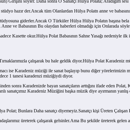
n) Girişini söyler. Daha sonra O Sanatçı Hülya Polata; Aradığım sesi 
el stüdyo hazır der.Ancak tüm Olanlardan Hülya Polatn anne ve babasını
 stüdyosuna giderler.Ancak O Türküler Hülya Hülya Polatın başına bela
ar. Anne ve Babasının Bu olaydan haberleri olmadığı için Onlarada söyl
dece Kasette okur.Hülya Polat Babasının Sahne Yasağı nedeniyle ilk ik
ı Tırnaklarımızla çalışarak bu hale geldik diyor.Hülya Polat Karadeniz m
acı ise Karadeniz müziği ile sanat başlayıp bunu diğer yörelerimizin
ece 1 tanesi karadenzi müziğiydi diyor.
nden sonra Karadenizde bayan sanatçıların arttığını ifade eden Polat,
rılı sanatçımız Karadeniz Müziğini başka müzik diye ayırmanın yanlış o
ya Polat; Bunlara Daha sanatçı diyemeyiz.Sanatçı kişi Üreten Çalışan K
aşlarımız üreterek çalışarak gelsinler.Ama Bu şekilde üreterek gelen a