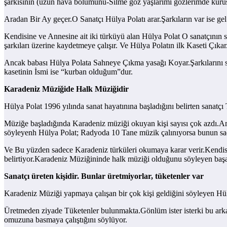
şarkısının (uzun hava bölümünü-Silme göz yaşlarımı gözlerimde kurusu
Aradan Bir Ay geçer.O Sanatçı Hülya Polatı arar.Şarkıların var ise g
Kendisine ve Annesine ait iki türküyü alan Hülya Polat O sanatçının
şarkıları üzerine kaydetmeye çalışır. Ve Hülya Polatın ilk Kaseti Çık
Ancak babası Hülya Polata Sahneye Çıkma yasağı Koyar.Şarkılarını sa
kasetinin İsmi ise “kurban olduğum”dur.
Karadeniz Müziğide Halk Müziğidir
Hülya Polat 1996 yılında sanat hayatınına başladığını belirten sanatç
Müziğe başladığında Karadeniz müziği okuyan kişi sayısı çok azdı.Am
söyleyenh Hülya Polat; Radyoda 10 Tane müzik çalınıyorsa bunun sad
Ve Bu yüzden sadece Karadeniz türküleri okumaya karar verir.Kendisi
belirtiyor.Karadeniz Müziğininde halk müziği olduğunu söyleyen başa
Sanatçı üreten kişidir. Bunlar üretmiyorlar, tüketenler var
Karadeniz Müziği yapmaya çalışan bir çok kişi geldiğini söyleyen Hül
Üretmeden ziyade Tüketenler bulunmakta.Gönlüm ister isterki bu arkad
omuzuna basmaya çalıştığını söylüyor.