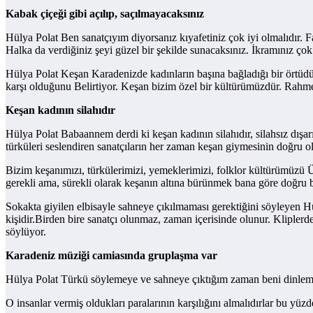
Kabak çiçeği gibi açılıp, saçılmayacaksınız
Hülya Polat Ben sanatçıyım diyorsanız kıyafetiniz çok iyi olmalıdır. F
Halka da verdiğiniz şeyi güzel bir şekilde sunacaksınız. İkramınız ço
Hülya Polat Keşan Karadenizde kadınların başına bağladığı bir örtüdür
karşı olduğunu Belirtiyor. Keşan bizim özel bir kültürümüzdür. Rahme
Keşan kadının silahıdır
Hülya Polat Babaannem derdi ki keşan kadının silahıdır, silahsız dış
türküleri seslendiren sanatçıların her zaman keşan giymesinin doğru o
Bizim keşanımızı, türkülerimizi, yemeklerimizi, folklor kültürümüzü Ü
gerekli ama, sürekli olarak keşanın altına bürünmek bana göre doğru bi
Sokakta giyilen elbisayle sahneye çıkılmaması gerektiğini söyleyen H
kişidir.Birden bire sanatçı olunmaz, zaman içerisinde olunur. Kliple
söylüyor.
Karadeniz müziği camiasında gruplaşma var
Hülya Polat Türkü söylemeye ve sahneye çıktığım zaman beni dinlemeye
O insanlar vermiş oldukları paralarının karşılığını almalıdırlar bu y