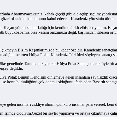
azlada Abartmayacaksınız, kabak çiçeği gibi öle açılıp saçılmayacaksını
k güzel olacak ki halkta bunu kabul edecek. Karadeniz yöresinin türküle
. Keşan yöremizi hatırlattığı için kendime farklı elbiseler yaptım. Başa
tli büyükbabamız bize keşanı omzunuza değil, başınızdan itibaren örtü
arı çıkmayın.Bizim Keşanlarımızda bu kadar özeldir. Karadeniz sanatçı
lmadığını belirten Hülya Polat .Karadeniz Türküleri söyleyen sanatçı sa
lke genelinde Tanıtmamız gerekir.Hülya Polat Sanatçı olarak öyle bir an
rşey değildir.
ülya Polat; Bunun Kendisini dinlemeye gelen insanlara saygısızlık olac
rde ise konu bütünlüğünü çok önemli olduğunu ifade eden Başarılı sana
 gelen insanları ciddiye alırım. Çünkü o insanlar para vererek beni d
üzden İşimde ciddiyim.Güzel bir şeyler yapmaya ve ortaya çıkartmaya çal