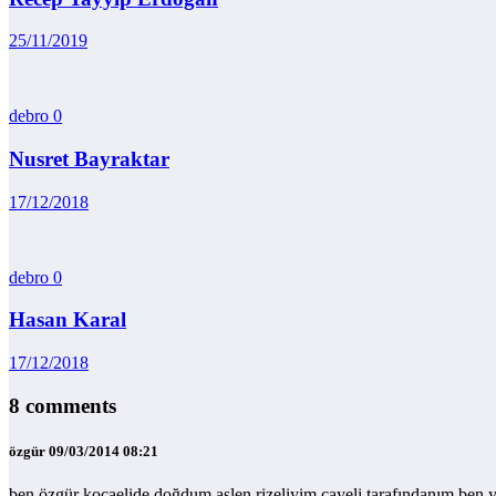
25/11/2019
debro
0
Nusret Bayraktar
17/12/2018
debro
0
Hasan Karal
17/12/2018
8 comments
özgür
09/03/2014 08:21
ben özgür kocaelide doğdum aslen rizeliyim cayeli tarafındanım be