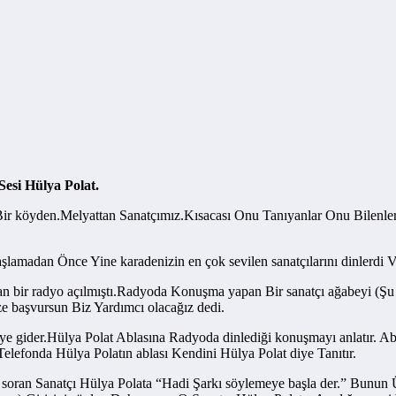
esi Hülya Polat.
 köyden.Melyattan Sanatçımız.Kısacası Onu Tanıyanlar Onu Bilenler Ç
şlamadan Önce Yine karadenizin en çok sevilen sanatçılarını dinlerdi
n bir radyo açılmıştı.Radyoda Konuşma yapan Bir sanatçı ağabeyi (Şu
e başvursun Biz Yardımcı olacağız dedi.
e gider.Hülya Polat Ablasına Radyoda dinlediği konuşmayı anlatır. Abl
Telefonda Hülya Polatın ablası Kendini Hülya Polat diye Tanıtır.
 soran Sanatçı Hülya Polata “Hadi Şarkı söylemeye başla der.” Bunun