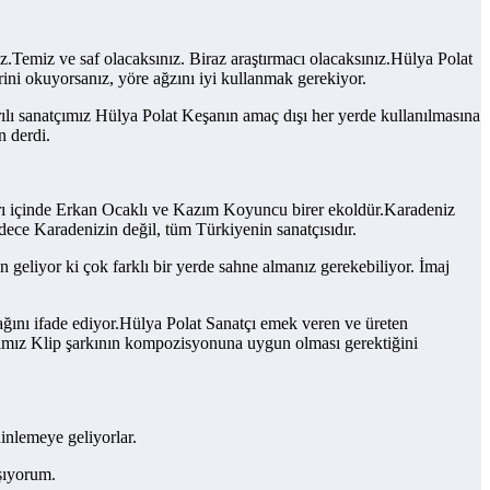
z.Temiz ve saf olacaksınız. Biraz araştırmacı olacaksınız.Hülya Polat
rini okuyorsanız, yöre ağzını iyi kullanmak gerekiyor.
rılı sanatçımız Hülya Polat Keşanın amaç dışı her yerde kullanılmasına
n derdi.
ları içinde Erkan Ocaklı ve Kazım Koyuncu birer ekoldür.Karadeniz
dece Karadenizin değil, tüm Türkiyenin sanatçısıdır.
 geliyor ki çok farklı bir yerde sahne almanız gerekebiliyor. İmaj
ağını ifade ediyor.Hülya Polat Sanatçı emek veren ve üreten
tçımız Klip şarkının kompozisyonuna uygun olması gerektiğini
inlemeye geliyorlar.
ışıyorum.