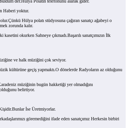
buldum der.Hülya Polatın telefonunu alarak gider.
n Haberi yoktur.
 olur.Çünkü Hülya polatı stüdyosuna çağıran sanatçı ağabeyi o
emek zorunda kalır.
i kasetini okurken Sahneye çıkmadı.Başarılı sanatçımızın İlk
üziğine ve halk müziğini çok seviyor.
 müzik kültürüne geçiş yapmaktı.O dönelerde Radyoların az olduğunu
 Karadeniz müziğinin bugün hakketiği yer olmadığını
lduğunu belirtiyor.
işidir.Bunlar İse Üretmiyorlar.
rkadaşlarımızı göremediğini ifade eden sanatçımız Herkesin birbiri