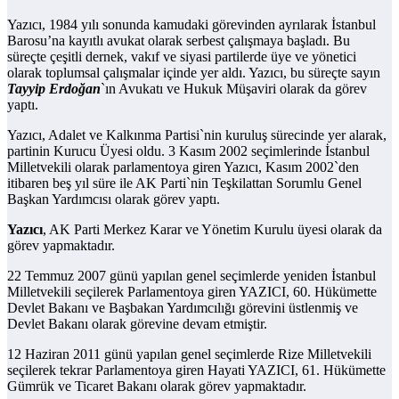
Yazıcı, 1984 yılı sonunda kamudaki görevinden ayrılarak İstanbul
Barosu’na kayıtlı avukat olarak serbest çalışmaya başladı. Bu
süreçte çeşitli dernek, vakıf ve siyasi partilerde üye ve yönetici
olarak toplumsal çalışmalar içinde yer aldı. Yazıcı, bu süreçte sayın
Tayyip Erdoğan
`ın Avukatı ve Hukuk Müşaviri olarak da görev
yaptı.
Yazıcı, Adalet ve Kalkınma Partisi`nin kuruluş sürecinde yer alarak,
partinin Kurucu Üyesi oldu. 3 Kasım 2002 seçimlerinde İstanbul
Milletvekili olarak parlamentoya giren Yazıcı, Kasım 2002`den
itibaren beş yıl süre ile AK Parti`nin Teşkilattan Sorumlu Genel
Başkan Yardımcısı olarak görev yaptı.
Yazıcı
, AK Parti Merkez Karar ve Yönetim Kurulu üyesi olarak da
görev yapmaktadır.
22 Temmuz 2007 günü yapılan genel seçimlerde yeniden İstanbul
Milletvekili seçilerek Parlamentoya giren YAZICI, 60. Hükümette
Devlet Bakanı ve Başbakan Yardımcılığı görevini üstlenmiş ve
Devlet Bakanı olarak görevine devam etmiştir.
12 Haziran 2011 günü yapılan genel seçimlerde Rize Milletvekili
seçilerek tekrar Parlamentoya giren Hayati YAZICI, 61. Hükümette
Gümrük ve Ticaret Bakanı olarak görev yapmaktadır.