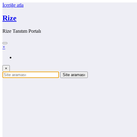
İçeriğe atla
Rize
Rize Tanıtım Portalı
×
×