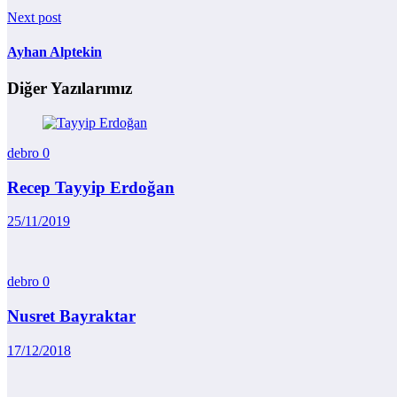
Next post
Ayhan Alptekin
Diğer Yazılarımız
debro
0
Recep Tayyip Erdoğan
25/11/2019
debro
0
Nusret Bayraktar
17/12/2018