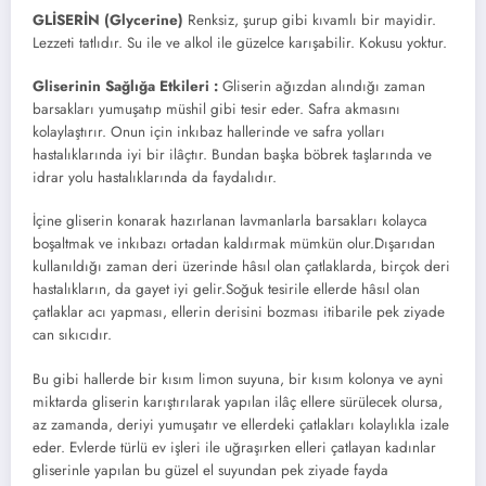
GLİSERİN (Glycerine)
Renksiz, şurup gibi kıvamlı bir mayidir.
Lezzeti tatlıdır. Su ile ve alkol ile güzelce karışabilir. Kokusu yoktur.
Gliserinin Sağlığa Etkileri :
Gliserin ağızdan alındığı zaman
barsakları yumuşatıp müshil gibi tesir eder. Safra akmasını
kolaylaştırır. Onun için inkıbaz hallerinde ve safra yolları
hastalıklarında iyi bir ilâçtır. Bundan başka böbrek taşlarında ve
idrar yolu hastalıklarında da faydalıdır.
İçine gliserin konarak hazırlanan lavmanlarla barsakları kolayca
boşaltmak ve inkıbazı ortadan kaldırmak mümkün olur.Dışarıdan
kullanıldığı zaman deri üzerinde hâsıl olan çatlaklarda, birçok deri
hastalıkların, da gayet iyi gelir.Soğuk tesirile ellerde hâsıl olan
çatlaklar acı yapması, ellerin derisini bozması itibarile pek ziyade
can sıkıcıdır.
Bu gibi hallerde bir kısım limon suyuna, bir kısım kolonya ve ayni
miktarda gliserin karıştırılarak yapılan ilâç ellere sürülecek olursa,
az zamanda, deriyi yumuşatır ve ellerdeki çatlakları kolaylıkla izale
eder. Evlerde türlü ev işleri ile uğraşırken elleri çatlayan kadınlar
gliserinle yapılan bu güzel el suyundan pek ziyade fayda