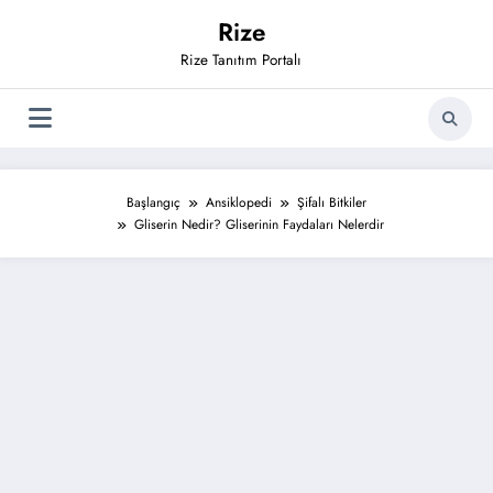
İçeriğe
Rize
atla
Rize Tanıtım Portalı
Başlangıç
Ansiklopedi
Şifalı Bitkiler
Gliserin Nedir? Gliserinin Faydaları Nelerdir