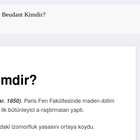
s Beudant Kimdir?
imdir?
. Paris Fen Fakültesinde maden-ıbilim
ar. 1850)
lk bütünleyici a-raştırmaları yaptı.
adaki izomorfluk yasasını ortaya koydu.