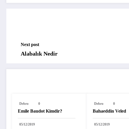
Next post
Alabalık Nedir
DIĞER YAZILARIMIZ
Debro
0
Debro
0
Emile Baudot Kimdir?
Bahaeddin Veled
05/12/2019
05/12/2019