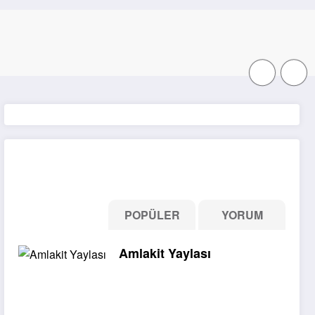
Son İçerikler
GÜNCEL
POPÜLER
YORUM
Amlakit Yaylası