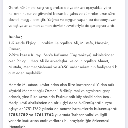
Gerek hükümete karşı ve gerekse de yaptıkları eşkıyalıkla yöre
halkının huzur ve güvenini bozan bu şahıs ve zümreler uzun süre
devleti meşgul etmiştir. Yağma ve soygun yapan bu derebey,ayan
ve eşkıyalar zaman zaman devlet kuvvetleriyle de çarpışıyorlardı.
Bunlar;
1 -Rize’de Ekşioğlu İbrahim ile oğulları Ali, Mustafa, Hüseyin,
Osman,
2-Rize kazası Kuray-ı Seb’a Kafkame (Çağrankaya) sakinlerinden
olan Pir oğlu Hacı Ali ile arkadaşları ve onun oğulları Ahmet,
Mustafa, Mehmet,Mahmud ve 40-50 kadar adamının faaliyetleri bu
cümleden sayılabilir.
Hemsin Mukataası köylerinden olan Rize kazasındaki Yudan adlı
köydeki Mehmet oğlu Osman’ı öldürüp mal ve eşyalarını gasp
ederek, yine Rize kazasında Eskinur adlı köy ahalisinden beş ,
Hacip köyü ahalisinden de bir kişiyi daha öldürmüşlerdir. Aynı
eşkıyalar 1751-1752 yılında da benzer hareketlerde bulunmuşlardı
1758-1759 ve 1761-1762
yıllarında Trabzon valisi ve ilgili
yerlerin kadılarına emir verilerek bu asayişsizliğin önlenmesi
istenmiştir.