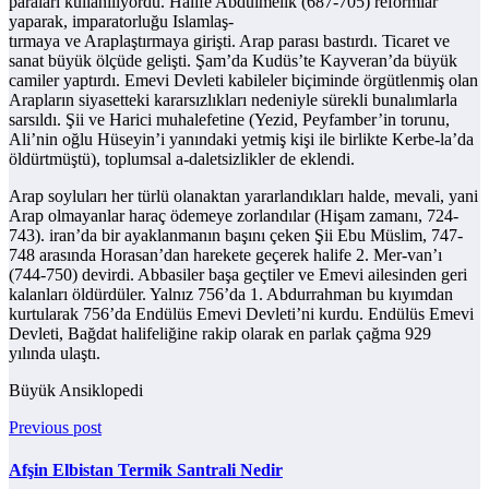
paraları kullanılıyordu. Halife Abdülmelik (687-705) reformlar
yaparak, imparatorluğu Islamlaş-
tırmaya ve Araplaştırmaya girişti. Arap parası bastırdı. Ticaret ve
sanat büyük ölçüde gelişti. Şam’da Kudüs’te Kayveran’da büyük
camiler yaptırdı. Emevi Devleti kabileler biçiminde örgütlenmiş olan
Arapların siyasetteki kararsızlıkları nedeniyle sürekli bunalımlarla
sarsıldı. Şii ve Harici muhalefetine (Yezid, Peyfamber’in torunu,
Ali’nin oğlu Hüseyin’i yanındaki yetmiş kişi ile birlikte Kerbe-la’da
öldürtmüştü), toplumsal a-daletsizlikler de eklendi.
Arap soyluları her türlü olanaktan yararlandıkları halde, mevali, yani
Arap olmayanlar haraç ödemeye zorlandılar (Hişam zamanı, 724-
743). iran’da bir ayaklanmanın başını çeken Şii Ebu Müslim, 747-
748 arasında Horasan’dan harekete geçerek halife 2. Mer-van’ı
(744-750) devirdi. Abbasiler başa geçtiler ve Emevi ailesinden geri
kalanları öldürdüler. Yalnız 756’da 1. Abdurrahman bu kıyımdan
kurtularak 756’da Endülüs Emevi Devleti’ni kurdu. Endülüs Emevi
Devleti, Bağdat halifeliğine rakip olarak en parlak çağma 929
yılında ulaştı.
Büyük Ansiklopedi
Previous post
Afşin Elbistan Termik Santrali Nedir