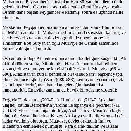
Muhammed Peygamber’e karşı olan Ebu Süfyan, bu ailenin önde
gelenlerindendi. Osman da aynı ailedendi. (Beni Ümeye) ancak,
Osman daha baştan Peygamber’e katılmış, sonra da üçüncü halife
olmuştur.
Mekke’nin Peygamber tarafından alınmasından sonra Ebu Süfyan
da Müslüman olarak, Muham-med’in yanında savaşlara katılmış ve
aile bireyleri kısa sürede devlet örgütünde önemli görevler
almışlardır. Ebu Süfyan’ın oğlu Muaviye de Osman zamanında
Suriye valiliğine atanmıştı.
Osman öldürülüp, Ali halife olunca onun halifeliğine karşı çıktı. Ali
öldürüldükten sonra, Ali’nin oğlu Hasan’ı kandırıp halifelikten
vazgeçirdi ve onun yerine kendisi halife oldu. 1. Muaviye (661-
680), Arabistan’ın kutsal kentlerini bırakarak Şam’ı başkent yaptı,
ölmeden önce oğlu 1j Yezidi (680-683), kendisinin yerine seçerek
islam imparatorluğunda hanedan geleneğini başlattı. Bu
imparatorluk, Emeviler zamanında büyük bir gelişme gösterdi:
Doğuda Türkistan’a (709-711). Hindistan’a (710-713) kadar
ulaşıldı, batıda Berberilerin yardımı ile ispanya ele geçirildi (711-
714). Böylece islam imparatorluğu, Arabistan ve Mısır’dan başka
bütün ön Asya ülkelerine. Kuzey Afrika’ya ve Iberik Yarımadası’na
kadar yayılmış oluyordu. Muaviye, devlet örgütünü Iran ve
Bizans’tan esinlenerek kurmuştu. Para olarak da.Iran ve Bizans