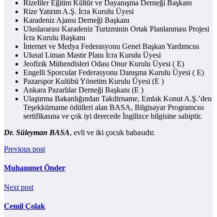
Rizeliler Eğitim Kültür ve Dayanışma Derneği Başkanı
Rize Yatırım A.Ş. İcra Kurulu Üyesi
Karadeniz Ajansı Derneği Başkanı
Uluslararası Karadeniz Turizminin Ortak Planlanması Projesi
İcra Kurulu Başkanı
İnternet ve Medya Federasyonu Genel Başkan Yardımcısı
Ulusal Liman Mastır Planı İcra Kurulu Üyesi
Jeofizik Mühendisleri Odası Onur Kurulu Üyesi ( E)
Engelli Sporcular Federasyonu Danışma Kurulu Üyesi ( E)
Pazarspor Kulübü Yönetim Kurulu Üyesi (E )
Ankara Pazarlılar Derneği Başkanı (E )
Ulaştırma Bakanlığından Takdirname, Emlak Konut A.Ş.’den
Teşekkürname ödülleri alan BASA, Bilgisayar Programcısı
sertifikasına ve çok iyi derecede İngilizce bilgisine sahiptir.
Dr. Süleyman BASA
, evli ve iki çocuk babasıdır.
Previous post
Muhammet Önder
Next post
Cemil Çolak