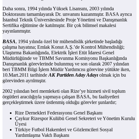
Daha sonra, 1994 yılında Yüksek Lisansını, 2003 yılında
Doktorasını tamamlayarak Dr. unvanını kazanmıştır. BASA ayrıca
İstanbul Teknik Üniversitesinde Proje Yönetimi ve Danışmanlık
Sertifika eğitimine de katılmıştır. Bir çok bilimsel makalesi
yayınlanmıştır.
BASA
, 1994 yılında özel bir mühendislik şirketinde başladığı
çalışma hayatına; Emlak Konut A.Ş.’de Kontrol Mühendisliği;
Ulaştırma Bakanlığında, Elektrik İşleri Etüt İdaresi Genel
Müdürlüğünde ve TBMM Savunma Komisyonu Başkanlığında
Danışmanlık görevlerinde bulunmuş ve son olarak 2007 yılından
beri TBMM Bilgi İşlem Müdür Yardımcısı görevine yütükte iken,
10.Mart.2011 tarihinde
AK Partiden Aday Adayı
olmak için bu
görevinden ayrılmıştır.
2002 yılından beri memleketi olan Rize’ye hizmeti sivil toplum
örgütleri aracılığıyla yapmaya çalışan BASA, bu faaliyetleri
gerçekleştirmek üzere üstlenmiş olduğu görevler şunlardır;
Rize Dernekleri Federasyonu Genel Başkanı
Çaykur Rizespor Kulübü Genel Sekreteri ve Yönetim Kurulu
Üyesi
Türkiye Futbol Hakemleri ve Gözlemcileri Sosyal
Yardımlaşma Vakfı Başkanı