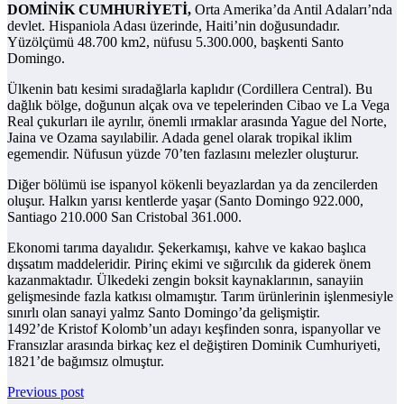
DOMİNİK CUMHURİYETİ,
Orta Amerika’da Antil Adaları’nda
devlet. Hispaniola Adası üzerinde, Haiti’nin doğusundadır.
Yüzölçümü 48.700 km2, nüfusu 5.300.000, başkenti Santo
Domingo.
Ülkenin batı kesimi sıradağlarla kaplıdır (Cordillera Central). Bu
dağlık bölge, doğunun alçak ova ve tepelerinden Cibao ve La Vega
Real çukurları ile ayrılır, önemli ırmaklar arasında Yague del Norte,
Jaina ve Ozama sayılabilir. Adada genel olarak tropikal iklim
egemendir. Nüfusun yüzde 70’ten fazlasını melezler oluşturur.
Diğer bölümü ise ispanyol kökenli beyazlardan ya da zencilerden
oluşur. Halkın yarısı kentlerde yaşar (Santo Domingo 922.000,
Santiago 210.000 San Cristobal 361.000.
Ekonomi tarıma dayalıdır. Şekerkamışı, kahve ve kakao başlıca
dışsatım maddeleridir. Pirinç ekimi ve sığırcılık da giderek önem
kazanmaktadır. Ülkedeki zengin boksit kaynaklarının, sanayiin
gelişmesinde fazla katkısı olmamıştır. Tarım ürünlerinin işlenmesiyle
sınırlı olan sanayi yalmz Santo Domingo’da gelişmiştir.
1492’de Kristof Kolomb’un adayı keşfinden sonra, ispanyollar ve
Fransızlar arasında birkaç kez el değiştiren Dominik Cumhuriyeti,
1821’de bağımsız olmuştur.
Previous post