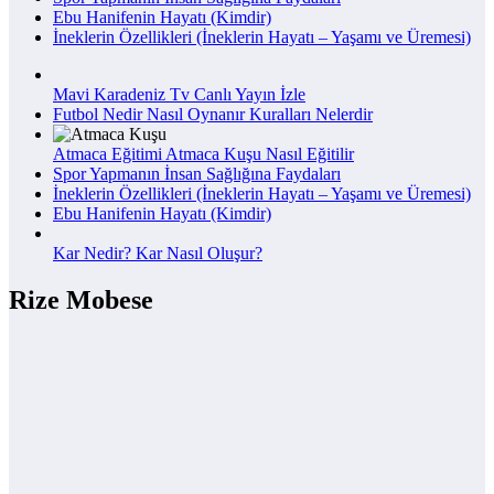
Ebu Hanifenin Hayatı (Kimdir)
İneklerin Özellikleri (İneklerin Hayatı – Yaşamı ve Üremesi)
Mavi Karadeniz Tv Canlı Yayın İzle
Futbol Nedir Nasıl Oynanır Kuralları Nelerdir
Atmaca Eğitimi Atmaca Kuşu Nasıl Eğitilir
Spor Yapmanın İnsan Sağlığına Faydaları
İneklerin Özellikleri (İneklerin Hayatı – Yaşamı ve Üremesi)
Ebu Hanifenin Hayatı (Kimdir)
Kar Nedir? Kar Nasıl Oluşur?
Rize Mobese