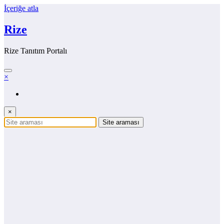
İçeriğe atla
Rize
Rize Tanıtım Portalı
×
×