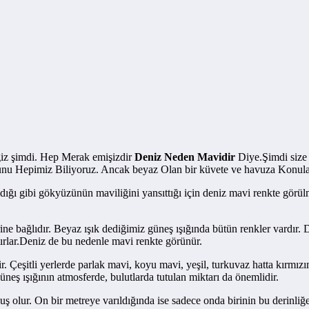
iz şimdi. Hep Merak emişizdir
Deniz Neden Mavidir
Diye.Şimdi siz
unu Hepimiz Biliyoruz. Ancak beyaz Olan bir küvete ve havuza Konulan s
ğı gibi gökyüzünün maviliğini yansıttığı için deniz mavi renkte görülm
rine bağlıdır. Beyaz ışık dediğimiz güneş ışığında bütün renkler vardır.
ıtırlar.Deniz de bu nedenle mavi renkte görünür.
. Çeşitli yerlerde parlak mavi, koyu mavi, yeşil, turkuvaz hatta kırmızımsı
 güneş ışığının atmosferde, bulutlarda tutulan miktarı da önemlidir.
ş olur. On bir metreye varıldığında ise sadece onda birinin bu derinliğ