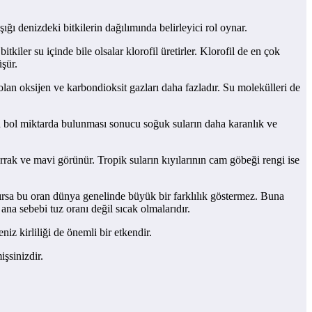
ığı denizdeki bitkilerin dağılımında belirleyici rol oynar.
tkiler su içinde bile olsalar klorofil üretirler. Klorofil de en çok
şür.
lan oksijen ve karbondioksit gazları daha fazladır. Su molekülleri de
arın bol miktarda bulunması sonucu soğuk suların daha karanlık ve
rrak ve mavi görünür. Tropik suların kıyılarının cam göbeği rengi ise
ılırsa bu oran dünya genelinde büyük bir farklılık göstermez. Buna
na sebebi tuz oranı değil sıcak olmalarıdır.
niz kirliliği de önemli bir etkendir.
şsinizdir.