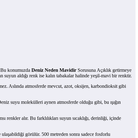
e Bu konumuzda
Deniz Neden Mavidir
Sorusuna Açıklık getirmeye
uyun aldığı renk ise kalın tabakalar halinde yeşil-mavi bir renktir.
ez. Aslında atmosferde mevcut, azot, oksijen, karbondioksit gibi
 Deniz suyu molekülleri aynen atmosferde olduğu gibi, bu ışığın
 renkler alır. Bu farklılıkları suyun sıcaklığı, derinliği, içinde
e ulaşabildiği görülür. 500 metreden sonra sadece fosforlu