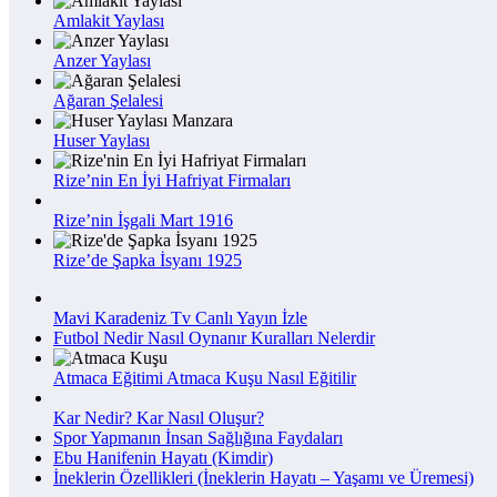
Amlakit Yaylası
Anzer Yaylası
Ağaran Şelalesi
Huser Yaylası
Rize’nin En İyi Hafriyat Firmaları
Rize’nin İşgali Mart 1916
Rize’de Şapka İsyanı 1925
Mavi Karadeniz Tv Canlı Yayın İzle
Futbol Nedir Nasıl Oynanır Kuralları Nelerdir
Atmaca Eğitimi Atmaca Kuşu Nasıl Eğitilir
Kar Nedir? Kar Nasıl Oluşur?
Spor Yapmanın İnsan Sağlığına Faydaları
Ebu Hanifenin Hayatı (Kimdir)
İneklerin Özellikleri (İneklerin Hayatı – Yaşamı ve Üremesi)