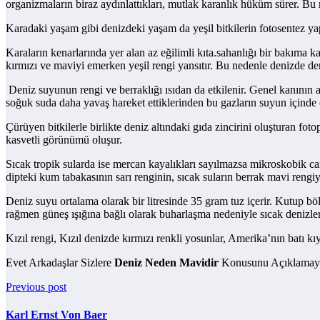
organizmaların biraz aydınlattıkları, mutlak karanlık hüküm sürer. Bu 
Karadaki yaşam gibi denizdeki yaşam da yeşil bitkilerin fotosentez yapab
Karaların kenarlarında yer alan az eğilimli kıta.sahanlığı bir bakıma kara
kırmızı ve maviyi emerken yeşil rengi yansıtır. Bu nedenle denizde de
Deniz suyunun rengi ve berraklığı ısıdan da etkilenir. Genel kanının 
soğuk suda daha yavaş hareket ettiklerinden bu gazların suyun içinde 
Çürüyen bitkilerle birlikte deniz altındaki gıda zincirini oluşturan fo
kasvetli görünümü oluşur.
Sıcak tropik sularda ise mercan kayalıkları sayılmazsa mikroskobik ca
dipteki kum tabakasının sarı renginin, sıcak suların berrak mavi rengi
Deniz suyu ortalama olarak bir litresinde 35 gram tuz içerir. Kutup bö
rağmen güneş ışığına bağlı olarak buharlaşma nedeniyle sıcak denizler
Kızıl rengi, Kızıl denizde kırmızı renkli yosunlar, Amerika’nın batı kıyı
Evet Arkadaşlar Sizlere
Deniz Neden Mavidir
Konusunu Açıklamaya
Previous post
Karl Ernst Von Baer