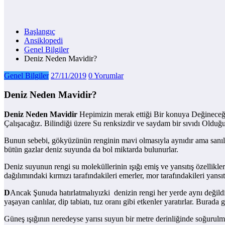
Başlangıç
Ansiklopedi
Genel Bilgiler
Deniz Neden Mavidir?
Genel Bilgiler
27/11/2019
0 Yorumlar
Deniz Neden Mavidir?
Deniz Neden Mavidir
Hepimizin merak ettiği Bir konuya Değineceğ
Çalışacağız. Bilindiği üzere Su renksizdir ve saydam bir sıvıdı Olduğ
Bunun sebebi, gökyüzünün renginin mavi olmasıyla aynıdır ama sanıldı
bütün gazlar deniz suyunda da bol miktarda bulunurlar.
Deniz suyunun rengi su moleküllerinin ışığı emiş ve yansıtış özellikle
dağılımındaki kırmızı tarafındakileri emerler, mor tarafındakileri yans
D
Ancak Şunuda hatırlatmalıyızki
denizin rengi her yerde aynı değildir
yaşayan canlılar, dip tabiatı, tuz oranı gibi etkenler yaratırlar. Burada
Güneş ışığının neredeyse yarısı suyun bir metre derinliğinde soğurulmu