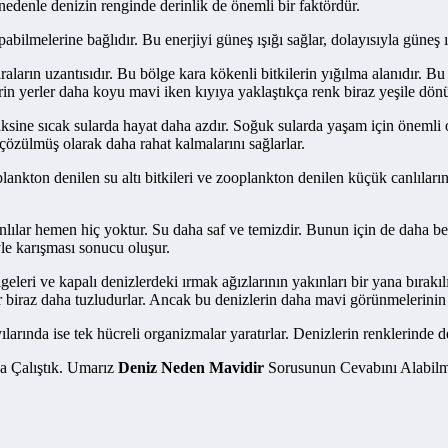
nedenle denizin renginde derinlik de önemli bir faktördür.
ilmelerine bağlıdır. Bu enerjiyi güneş ışığı sağlar, dolayısıyla güneş ış
ların uzantısıdır. Bu bölge kara kökenli bitkilerin yığılma alanıdır. Bu bi
rin yerler daha koyu mavi iken kıyıya yaklaştıkça renk biraz yeşile dönü
aksine sıcak sularda hayat daha azdır. Soğuk sularda yaşam için önemli o
çözülmüş olarak daha rahat kalmalarını sağlarlar.
toplankton denilen su altı bitkileri ve zooplankton denilen küçük canlıl
nlılar hemen hiç yoktur. Su daha saf ve temizdir. Bunun için de daha be
yle karışması sonucu oluşur.
lgeleri ve kapalı denizlerdeki ırmak ağızlarının yakınları bir yana bırak
 biraz daha tuzludurlar. Ancak bu denizlerin daha mavi görünmelerinin a
larında ise tek hücreli organizmalar yaratırlar. Denizlerin renklerinde de
 Çalıştık. Umarız
Deniz Neden Mavidir
Sorusunun Cevabını Alabilmi