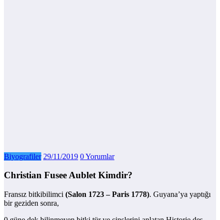
Biyografiler
29/11/2019
0 Yorumlar
Christian Fusee Aublet Kimdir?
Fransız bitkibilimci
(Salon 1723 – Paris 1778)
. Guyana’ya yaptığı
bir geziden sonra,
0 güne dek bilinmeyen bitki tür ve cinslerini anlatan Historie des