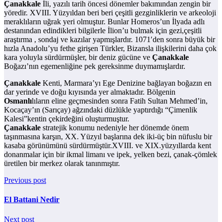
Çanakkale
İli, yazılı tarih öncesi dönemler bakımından zengin bir
yöredir. XVIII. Yüzyıldan beri beri çeşitli gezginliklerin ve arkeoloji
meraklıların uğrak yeri olmuştur. Bunlar Homeros’un İlyada adlı
destanından edindikleri bilgilerle İlion’u bulmak için gezi,çeşitli
araştırma , sondaj ve kazılar yapmışlardır. 1071′den sonra büyük bir
hızla Anadolu’yu fethe girişen Türkler, Bizansla ilişkilerini daha çok
kara yoluyla sürdürmüşler, bir deniz gücüne ve
Çanakkale
Boğazı’nın egemenliğine pek gereksinme duymamışlardır.
Çanakkale
Kenti, Marmara’yı Ege Denizine bağlayan boğazın en
dar yerinde ve doğu kıyısında yer almaktadır. Bölgenin
Osmanlı
lıların eline geçmesinden sonra Fatih Sultan Mehmed’in,
Kocaçay’ın (Sarıçay) ağzındaki düzlükle yaptırdığı “Çimenlik
Kalesi”kentin çekirdeğini oluşturmuştur.
Çanakkale
stratejik konumu nedeniyle her dönemde önem
taşınmasına karşın, XX. Yüzyıl başlarına dek iki-üç bin nüfuslu bir
kasaba görünümünü sürdürmüştür.XVIII. ve XIX.yüzyıllarda kent
donanmalar için bir ikmal limanı ve ipek, yelken bezi, çanak-çömlek
üretilen bir merkez olarak tanınmıştır.
Previous post
El Battani Nedir
Next post