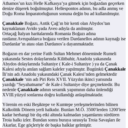
Athamos’un kızı Helle Kafkasya’ya gitmek için boğazdan geçerken
denize düşerek boğulmuştur. Hellespontos adının, bu adla anmış ve
Doğu Roma İmparatorluğunun sonuna değin bu ad kullanılmıştır.
Çanakkale
Boğazı, Antik Çağ’ın bir kenti olan Abydos’tan
kaynaklanan Avido yada Aveo adıyla da anılmıştır.
Ortaçağ İtalyan haritalarında Romania Boğazı adına
rastlanır.Avrupalılarca boğaza verilen Dardanellos adının kaynağı ise
Dardanlar’ın atası olan Dardanos’a dayanmaktadır.
Boğazın en dar yerine Fatih Sultan Mehmet döneminde Rumeli
yakasında Sestos dolaylarında Kilitbahir, Anadolu yakasında
Abydos dolaylarında Sultaniye ( Kale-i Sultaniye ) ya da Çanak
Kalesi adıyla anılan sağlam kaleler yapılmıştır. Bugünkü
Çanakkale
İli’nin adı Anadolu yakasındaki Çanak Kalesi’nden gelmektedir
Çanakkale
‘nin adı Piri Reis XVII. Yüzyılın ikinci yarısında
yazdığı “Seyahatname” de Kale-i Sultaniye diye geçmektedir. Bu
nedenle
Çanakkale
adının seramik yapımının daha ünlendiği
XVIII.yüzyıl sonlarına doğru kullandığı anlaşılmaktadır.
Yörenin en eski Beşiktepe ve Kumtepe yerleşmelerinden bilinen
Kalkolitik Dönem yerli halkıdır. Bunları M.Ö. 3500′lerden 1200′lere
kadar herhangi bir dış etki altında kalmadan yaşamlarını sürdüren
Troia halkı izler. Bundan sonra buraya sırasıyla Troia Savaşları ile
Akarlar, Ege göçleriyle de başka halklar gelmiştir.