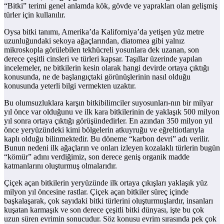
“Bitki” terimi genel anlamda kök, gövde ve yaprakları olan gelişmiş
türler için kullanılır.
Oysa bitki tanımı, Amerika’da Kaliforniya’da yetişen yüz metre
uzunluğundaki sekoya ağaçlarından, diatomea gibi yalnız
mikroskopla görülebilen tekhücreli yosunlara dek uzanan, son
derece çeşitli cinsleri ve türleri kapsar. Taşıllar üzerinde yapılan
incelemeler, ne bitkilerin kesin olarak hangi devirde ortaya çıktığı
konusunda, ne de başlangıçtaki görünüşlerinin nasıl olduğu
konusunda yeterli bilgi vermekten uzaktır.
Bu olumsuzluklara karşın bitkibilimciler suyosunları-nın bir milyar
yıl önce var olduğunu ve ilk kara bitkilerinin de yaklaşık 500 milyon
yıl sonra ortaya çıktığı görüşündedirler. En azından 350 milyon yıl
önce yeryüzündeki kimi bölgelerin atkuyruğu ve eğreltiotlarıyla
kaplı olduğu bilinmektedir. Bu döneme “karbon devri” adı verilir.
Bunun nedeni ilk ağaçların ve onları izleyen kozalaklı türlerin bugün
“kömür” adını verdiğimiz, son derece geniş organik madde
katmanlarını oluşturmuş olmalarıdır.
Çiçek açan bitkilerin yeryüzünde ilk ortaya çıkışları yaklaşık yüz
milyon yıl öncesine rastlar. Çiçek açan bitkiler süreç içinde
başkalaşarak, çok sayıdaki bitki türlerini oluşturmuşlardır, insanları
kuşatan karmaşık ve son derece çeşitli bitki dünyası, işte bu çok
uzun süren evrimin sonucudur. Söz konusu evrim sırasında pek çok