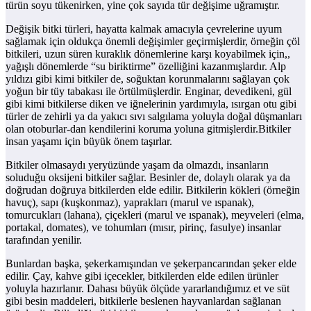
türün soyu tükenirken, yine çok sayıda tür değişime uğramıştır.
Değişik bitki türleri, hayatta kalmak amacıyla çevrelerine uyum
sağlamak için oldukça önemli değişimler geçirmişlerdir, örneğin çöl
bitkileri, uzun süren kuraklık dönemlerine karşı koyabilmek için,,
yağışlı dönemlerde “su biriktirme” özelliğini kazanmışlardır. Alp
yıldızı gibi kimi bitkiler de, soğuktan korunmalarını sağlayan çok
yoğun bir tüy tabakası ile örtülmüşlerdir. Enginar, devedikeni, gül
gibi kimi bitkilerse diken ve iğnelerinin yardımıyla, ısırgan otu gibi
türler de zehirli ya da yakıcı sıvı salgılama yoluyla doğal düşmanları
olan otoburlar-dan kendilerini koruma yoluna gitmişlerdir.Bitkiler
insan yaşamı için büyük önem taşırlar.
Bitkiler olmasaydı yeryüzünde yaşam da olmazdı, insanların
soluduğu oksijeni bitkiler sağlar. Besinler de, dolaylı olarak ya da
doğrudan doğruya bitkilerden elde edilir. Bitkilerin kökleri (örneğin
havuç), sapı (kuşkonmaz), yaprakları (marul ve ıspanak),
tomurcukları (lahana), çiçekleri (marul ve ıspanak), meyveleri (elma,
portakal, domates), ve tohumları (mısır, pirinç, fasulye) insanlar
tarafından yenilir.
Bunlardan başka, şekerkamışından ve şekerpancarından şeker elde
edilir. Çay, kahve gibi içecekler, bitkilerden elde edilen ürünler
yoluyla hazırlanır. Dahası büyük ölçüde yararlandığımız et ve süt
gibi besin maddeleri, bitkilerle beslenen hayvanlardan sağlanan