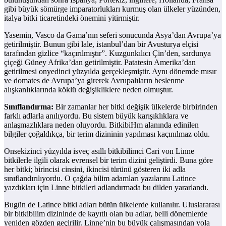
gibi büyük sömürge imparatorlukları kurmuş olan ülkeler yüzünden,
italya bitki ticaretindeki önemini yitirmiştir.
Yasemin, Vasco da Gama’nın seferi sonucunda Asya’dan Avrupa’ya
getirilmiştir. Bunun gibi lale, istanbul’dan bir Avusturya elçisi
tarafından gizlice “kaçırılmıştır”. Kuzgunkılıcı Çin’den, sardunya
çiçeği Güney Afrika’dan getirilmiştir. Patatesin Amerika’dan
getirilmesi onyedinci yüzyılda gerçekleşmiştir. Aynı dönemde mısır
ve domates de Avrupa’ya girerek Avrupalıların beslenme
alışkanlıklarında köklü değişikliklere neden olmuştur.
Sınıflandırma:
Bir zamanlar her bitki değişik ülkelerde birbirinden
farklı adlarla anılıyordu. Bu sistem büyük karışıklıklara ve
anlaşmazlıklara neden oluyordu. BitkibiHm alanında edinilen
bilgiler çoğaldıkça, bir terim dizininin yapılması kaçınılmaz oldu.
Onsekizinci yüzyılda isveç asıllı bitkibilimci Cari von Linne
bitkilerle ilgili olarak evrensel bir terim dizini geliştirdi. Buna göre
her bitki; birincisi cinsini, ikincisi türünü gösteren iki adla
sınıflandırılıyordu. O çağda bilim adamları yazılarını Latince
yazdıkları için Linne bitkileri adlandırmada bu dilden yararlandı.
Bugün de Latince bitki adları bütün ülkelerde kullanılır. Uluslararası
bir bitkibilim dizininde de kayıtlı olan bu adlar, belli dönemlerde
yeniden gözden geçirilir. Linne’nin bu büyük çalışmasından yola