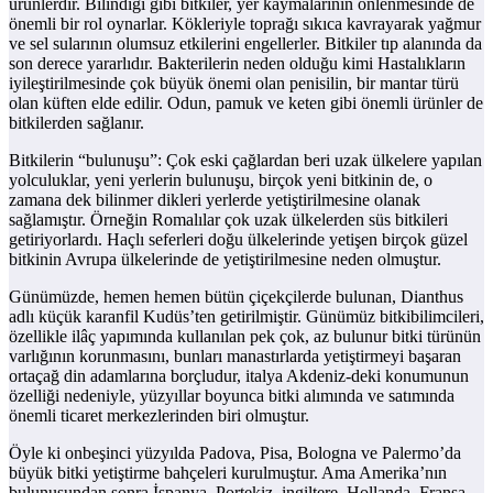
ürünlerdir. Bilindiği gibi bitkiler, yer kaymalarının önlenmesinde de
önemli bir rol oynarlar. Kökleriyle toprağı sıkıca kavrayarak yağmur
ve sel sularının olumsuz etkilerini engellerler. Bitkiler tıp alanında da
son derece yararlıdır. Bakterilerin neden olduğu kimi Hastalıkların
iyileştirilmesinde çok büyük önemi olan penisilin, bir mantar türü
olan küften elde edilir. Odun, pamuk ve keten gibi önemli ürünler de
bitkilerden sağlanır.
Bitkilerin “bulunuşu”: Çok eski çağlardan beri uzak ülkelere yapılan
yolculuklar, yeni yerlerin bulunuşu, birçok yeni bitkinin de, o
zamana dek bilinmer dikleri yerlerde yetiştirilmesine olanak
sağlamıştır. Örneğin Romalılar çok uzak ülkelerden süs bitkileri
getiriyorlardı. Haçlı seferleri doğu ülkelerinde yetişen birçok güzel
bitkinin Avrupa ülkelerinde de yetiştirilmesine neden olmuştur.
Günümüzde, hemen hemen bütün çiçekçilerde bulunan, Dianthus
adlı küçük karanfil Kudüs’ten getirilmiştir. Günümüz bitkibilimcileri,
özellikle ilâç yapımında kullanılan pek çok, az bulunur bitki türünün
varlığının korunmasını, bunları manastırlarda yetiştirmeyi başaran
ortaçağ din adamlarına borçludur, italya Akdeniz-deki konumunun
özelliği nedeniyle, yüzyıllar boyunca bitki alımında ve satımında
önemli ticaret merkezlerinden biri olmuştur.
Öyle ki onbeşinci yüzyılda Padova, Pisa, Bologna ve Palermo’da
büyük bitki yetiştirme bahçeleri kurulmuştur. Ama Amerika’nın
bulunuşundan sonra İspanya, Portekiz, ingiltere, Hollanda, Fransa