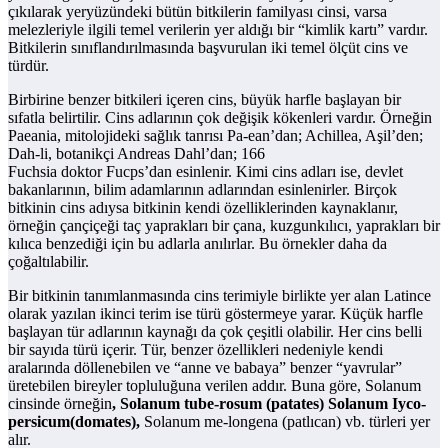
çıkılarak yeryüzündeki bütün bitkilerin familyası cinsi, varsa
melezleriyle ilgili temel verilerin yer aldığı bir “kimlik kartı” vardır.
Bitkilerin sınıflandırılmasında başvurulan iki temel ölçüt cins ve
türdür.
Birbirine benzer bitkileri içeren cins, büyük harfle başlayan bir
sıfatla belirtilir. Cins adlarının çok değişik kökenleri vardır. Örneğin
Paeania, mitolojideki sağlık tanrısı Pa-ean’dan; Achillea, Aşil’den;
Dah-li, botanikçi Andreas Dahl’dan; 166
Fuchsia doktor Fucps’dan esinlenir. Kimi cins adları ise, devlet
bakanlarının, bilim adamlarının adlarından esinlenirler. Birçok
bitkinin cins adıysa bitkinin kendi özelliklerinden kaynaklanır,
örneğin çançiçeği taç yaprakları bir çana, kuzgunkılıcı, yaprakları bir
kılıca benzediği için bu adlarla anılırlar. Bu örnekler daha da
çoğaltılabilir.
Bir bitkinin tanımlanmasında cins terimiyle birlikte yer alan Latince
olarak yazılan ikinci terim ise türü göstermeye yarar. Küçük harfle
başlayan tür adlarının kaynağı da çok çeşitli olabilir. Her cins belli
bir sayıda türü içerir. Tür, benzer özellikleri nedeniyle kendi
aralarında döllenebilen ve “anne ve babaya” benzer “yavrular”
üretebilen bireyler topluluğuna verilen addır. Buna göre, Solanum
cinsinde örneğin
, Solanum tube-rosum (patates) Solanum Iyco-
persicum(domates),
Solanum me-longena (patlıcan) vb. türleri yer
alır.