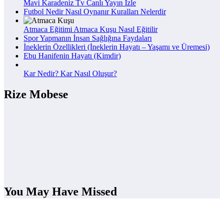
Mavi Karadeniz Tv Canlı Yayın İzle
Futbol Nedir Nasıl Oynanır Kuralları Nelerdir
Atmaca Eğitimi Atmaca Kuşu Nasıl Eğitilir
Spor Yapmanın İnsan Sağlığına Faydaları
İneklerin Özellikleri (İneklerin Hayatı – Yaşamı ve Üremesi)
Ebu Hanifenin Hayatı (Kimdir)
Kar Nedir? Kar Nasıl Oluşur?
Rize Mobese
You May Have Missed