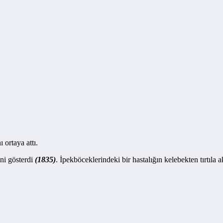
ı ortaya attı.
ini gösterdi
(1835)
. İpekböceklerindeki bir hastalığın kelebekten tırtıla 