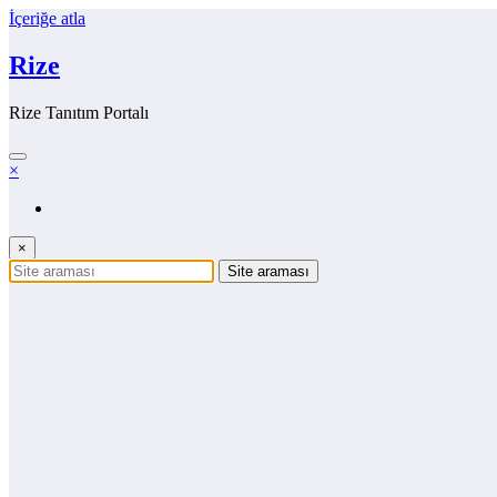
İçeriğe atla
Rize
Rize Tanıtım Portalı
×
×