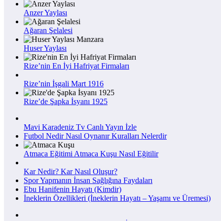
Anzer Yaylası
Ağaran Şelalesi
Huser Yaylası
Rize’nin En İyi Hafriyat Firmaları
Rize’nin İşgali Mart 1916
Rize’de Şapka İsyanı 1925
Mavi Karadeniz Tv Canlı Yayın İzle
Futbol Nedir Nasıl Oynanır Kuralları Nelerdir
Atmaca Eğitimi Atmaca Kuşu Nasıl Eğitilir
Kar Nedir? Kar Nasıl Oluşur?
Spor Yapmanın İnsan Sağlığına Faydaları
Ebu Hanifenin Hayatı (Kimdir)
İneklerin Özellikleri (İneklerin Hayatı – Yaşamı ve Üremesi)