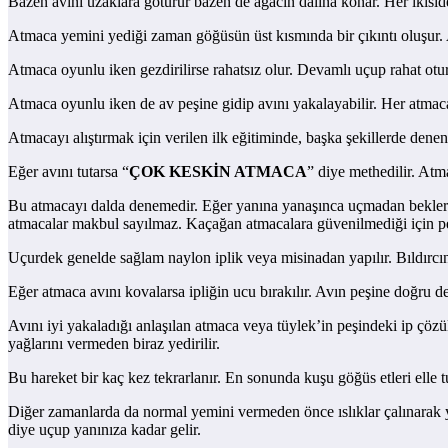
Bazen avını uzaklara götürür bazen de ağacın dalına konar. Her ikisi
Atmaca yemini yediği zaman göğüsün üst kısmında bir çıkıntı oluşur.
Atmaca oyunlu iken gezdirilirse rahatsız olur. Devamlı uçup rahat otu
Atmaca oyunlu iken de av peşine gidip avını yakalayabilir. Her atmaca
Atmacayı alıştırmak için verilen ilk eğitiminde, başka şekillerde dene
Eğer avını tutarsa “
ÇOK KESKİN ATMACA
” diye methedilir. Atm
Bu atmacayı dalda denemedir. Eğer yanına yanaşınca uçmadan bekler
atmacalar makbul sayılmaz. Kaçağan atmacalara güvenilmediği için 
Uçurdek genelde sağlam naylon iplik veya misinadan yapılır. Bıldırcın 
Eğer atmaca avını kovalarsa ipliğin ucu bırakılır. Avın peşine doğru d
Avını iyi yakaladığı anlaşılan atmaca veya tüylek’in peşindeki ip çözül
yağlarını vermeden biraz yedirilir.
Bu hareket bir kaç kez tekrarlanır. En sonunda kuşu göğüs etleri elle tut
Diğer zamanlarda da normal yemini vermeden önce ıslıklar çalınarak yana
diye uçup yanınıza kadar gelir.