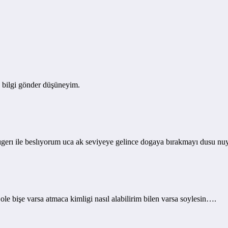
 bilgi gönder düşüneyim.
erı ile beslıyorum uca ak seviyeye gelince dogaya bırakmayı dusu n
le bişe varsa atmaca kimligi nasıl alabilirim bilen varsa soylesin….