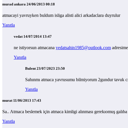
murad ankara
24/06/2013 00:18
atmacayi yavruyken buldum isliga alisti alici arkadaclara duyrulur
Yanıtla
vedat
14/07/2014 13:47
ne istiyorsun atmacana
vedatsahin1985@outlook.com
adresime
Yanıtla
Bulent
23/07/2023 23:50
Sahınmı atmaca yavrusumu bilmiyorum 2gundur tavuk cıg
Yanıtla
murat
11/06/2013 17:43
Sa.. Atmaca beslemek için atmaca kimligi alınması gerekıomuş galıba o
Yanıtla