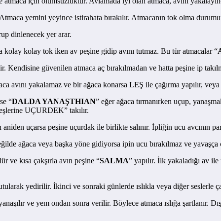
de atmaca için olumsuzluktur. Avlamada iyi olan atmaca, avını yakalayın
 Atmaca yemini yeyince istirahata bırakılır. Atmacanın tok olma durumu
rup dinlenecek yer arar.
 kolay kolay tok iken av peşine gidip avını tutmaz. Bu tür atmacalar “
nir. Kendisine güvenilen atmaca aç bırakılmadan ve hatta peşine ip takıl
aca avını yakalamaz ve bir ağaca konarsa LEŞ ile çağırma yapılır, veya 
se “
DALDA YANAŞTHIAN
” eğer ağaca tırmanırken uçup, yanaşm
peşlerine UÇURDEK” takılır.
aniden uçarsa peşine uçurdak ile birlikte salınır. İpliğin ucu avcının p
eğilde ağaca veya başka yöne gidiyorsa ipin ucu bırakılmaz ve yavaşça çe
ür ve kısa çakşırla avın peşine “
SALMA
” yapılır. İlk yakaladığı av i
ularak yedirilir. İkinci ve sonraki günlerde ıslıkla veya diğer seslerle çağ
şılır ve yem ondan sonra verilir. Böylece atmaca ıslığa şartlanır. Dışaru