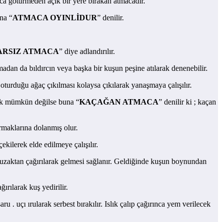
ca götürmeden açık bir yere bırakan atmacadır.
na “
ATMACA OYINLİDUR
” denilir.
ARSIZ ATMACA
” diye adlandırılır.
madan da bıldırcın veya başka bir kuşun peşine atılarak denenebilir.
oturduğu ağaç çıkılması kolaysa çıkılarak yanaşmaya çalışılır.
ak mümkün değilse buna “
KAÇAĞAN ATMACA
” denilir ki ; kaçan
armaklarına dolanmış olur.
kilerek elde edilmeye çalışılır.
le uzaktan çağırılarak gelmesi sağlanır. Geldiğinde kuşun boynundan
ırılarak kuş yedirilir.
 . uçı ırularak serbest bırakılır. Islık çalıp çağırınca yem verilecek