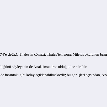
74’e doğr.)
. Thales’in çömezi, Thales’ten sonra Miletos okulunun başın
öndüğünü söyleyenin de Anaksimandros olduğu öne sürülür.
 de insanınki gibi kolay açıklanabilmektedir; bu görüşleri açısından, A