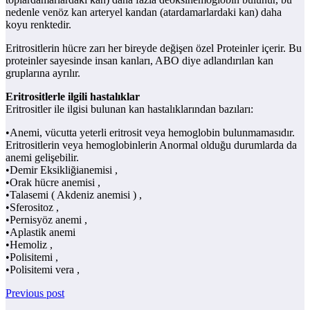
nedenle venöz kan arteryel kandan (atardamarlardaki kan) daha
koyu renktedir.
Eritrositlerin hücre zarı her bireyde değişen özel Proteinler içerir. Bu
proteinler sayesinde insan kanları, ABO diye adlandırılan kan
gruplarına ayrılır.
Eritrositlerle ilgili hastalıklar
Eritrositler ile ilgisi bulunan kan hastalıklarından bazıları:
•Anemi, vücutta yeterli eritrosit veya hemoglobin bulunmamasıdır.
Eritrositlerin veya hemoglobinlerin Anormal olduğu durumlarda da
anemi gelişebilir.
•Demir Eksikliğianemisi ,
•Orak hücre anemisi ,
•Talasemi ( Akdeniz anemisi ) ,
•Sferositoz ,
•Pernisyöz anemi ,
•Aplastik anemi
•Hemoliz ,
•Polisitemi ,
•Polisitemi vera ,
Previous post