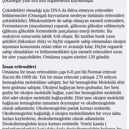
çekirdeğin yanı sıra tüm organellerini kaybetmiştir.
Çekirdekleri olmadığı için DNA da ihtiva etmeyen eritrositler
bölünemezler (Omurgalı hayvanların nerdeyse tümünün eritrositleri
çekirdeklidir). Mitokondrilere de sahip olmayan memeli eritrositleri,
Fermantasyon (mayalanma) yaparak, glikozun glikolize edilmesiyle
(glikozu glikolitik fermentlerle parçalama) enerji üretirler. Bu
reaksiyon sonucunda laktik Asit oluşur. İki taraftan basık yassı
şekilleri (bikonkav disk) ve hiçbir organele sahip olmamaları oksijen
taşınması konusunda onları etkin ve avantajlı kılar. Hiçbir organele
sahip olmadıkları ve bölünemedikleri için memeli eritrositleri uzun
bir süre yaşayabilirler. Ortalama yaşam süreleri 120 gündür.
İnsan eritrositleri
Ortalama bir insan eritrositinin çapı 6-8 µm’dir.Normal eritrosit
Hacmi 80-100fl dir. Tek bir insan eritrositi yaklaşık 270 milyon
hemoglobin molekülüne sahiptir, her bir hemoglobin Molekülü dört
hem grubuna sahiptir. Oksijeni bağlayan hem grubudur, her hem
grubu bir oksijen molekülü bağlar, yani her hemoglobin molekülü
dört adet oksijen molekülü bağlayabilir. Dört tane oksijen molekülü
bağlayan hemoglobin tamamen doymuştur ve oksihemoglobin
olarak adlandırılır. Oksihemoglobin parlak kırmızı renktedir.
Oksihemoglobin bağladığı 4 oksijen molekülünden bir veya daha
fazlası kaybederse, deoksihemoglobin olarak adlandırılır.
Deoksihemoglobin koyu kırmızı renktedir. Venöz kanda (
toplardamarlardaki kan) daha fazla deoksihemoglobin bulunur, bu