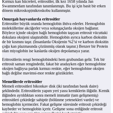
Kırmızı kan hücreleri, eritrositler, ilk kez 1658 yılında Jan
Swammerdam tarafından tanımlanmıştı. Bu işi için basit bir erken
dönem mikroskop|mikroskobu kullanmıştır.
Omurgalı hayvanlarda eritrositler
Eritrositler büyük oranda hemoglobin ihtiva ederler. Hemoglobin
moleküllerine akciğerler veya solungaçlarda oksijen bağlanır.
Böylece içinde oksijen bağlı hemoglobin taşıyan eritrosit vücuttaki
dokulara oksijeni ulaştırabilir. Hemoglobin ayrıca karbon dioksitin
de bir kısmını taşır. (İnsanlarda Oksijenin %2’si ve karbon dioksitin
çoğu kan plazmasında çözünmüş olarak taşınır.) Benzer bir Protein
olan miyoglobin ise kaslarda oksijen depolamaya yarar.
Eritrositlerin rengi hemoglobindeki hem grubundan gelir. Tek bir
eritrosit saman rengindedir, fakat bir aradayken eğer hemoglobine
oksijen bağlıysa parlak kırmızı renkte, eğer hemoglobine oksijen
bağlı değilse mavimsi-mor renkte gözükürler.
Memelilerde eritrositler
Memeli eritrositleri bikonkav disk (iki tarafından basık daire)
şeklindedir. Eritrositlerin yapım yeri yassı kemiklerin iliğidir. Kemik
iliğinden ayrıldıktan sonra memeli immatür (tam gelişmemiş)
eritrositleri çekirdeğe sahiptir (bölünme yetenekleri vardır) ve
hemoglobin içermezler. Fakat gelişme süresinde eritrosit çekirdeği
kaybeder ve hemoglobin içerir. Gelişme sona erdiğinde eritrosit