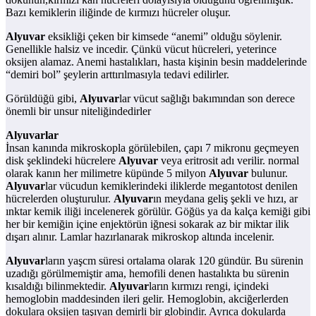
Bazı kemiklerin iliğinde de kırmızı hücreler oluşur.
Alyuvar
eksikliği çeken bir kimsede “anemi” olduğu söylenir.
Genellikle halsiz ve incedir. Çünkü vücut hücreleri, yeterince
oksijen alamaz. Anemi hastalıkları, hasta kişinin besin maddelerinde
“demiri bol” şeylerin arttırılmasıyla tedavi edilirler.
Görüldüğü gibi,
Alyuvar
lar vücut sağlığı bakımından son derece
önemli bir unsur niteliğindedirler
Alyuvar
lar
İnsan kanında mikroskopla görülebilen, çapı 7 mikronu geçmeyen
disk şeklindeki hücrelere
Alyuvar
veya eritrosit adı verilir. normal
olarak kanın her milimetre küpünde 5 milyon
Alyuvar
bulunur.
Alyuvar
lar vücudun kemiklerindeki iliklerde megantotost denilen
hücrelerden oluşturulur.
Alyuvar
ın meydana geliş şekli ve hızı, ar
ınktar kemik iliği incelenerek görülür. Göğüs ya da kalça kemiği gibi
her bir kemiğin içine enjektörün iğnesi sokarak az bir miktar ilik
dışarı alınır. Lamlar hazırlanarak mikroskop altında incelenir.
Alyuvar
ların yaşcm süresi ortalama olarak 120 gündür. Bu sürenin
uzadığı görülmemiştir ama, hemofili denen hastalıkta bu sürenin
kısaldığı bilinmektedir.
Alyuvar
ların kırmızı rengi, içindeki
hemoglobin maddesinden ileri gelir. Hemoglobin, akciğerlerden
dokulara oksijen taşıyan demirli bir globindir. Ayrıca dokularda