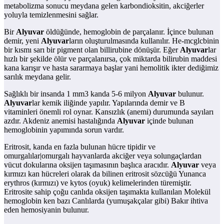
metabolizma sonucu meydana gelen karbondioksitin, akciğerler
yoluyla temizlenmesini sağlar.
Bir
Alyuvar
öldüğünde, hemoglobin de parçalanır. İçince bulunan
demir, yeni
Alyuvar
ların oluşturulmasında kullanılır. He-mcglcbinin
bir kısmı sarı bir pigment olan billirubine dönüşür. Eğer
Alyuvar
lar
hızlı bir şekilde ölür ve parçalanırsa, çok miktarda bilirubin maddesi
kana karışır ve hasta sararmaya başlar yani hemolitik ikter dediğimiz
sarılık meydana gelir.
Sağlıklı bir insanda 1 mm3 kanda 5-6 milyon
Alyuvar
bulunur.
Alyuvar
lar kemik iliğinde yapılır. Yapılarında demir ve B
vitaminleri önemli rol oynar. Kansızlık (anemi) durumunda sayıları
azdır. Akdeniz anemisi hastalığında
Alyuvar
içinde bulunan
hemoglobinin yapımında sorun vardır.
Eritrosit, kanda en fazla bulunan hücre tipidir ve
omurgalılar|omurgalı hayvanlarda akciğer veya solungaçlardan
vücut dokularına oksijen taşımasının başlıca aracıdır.
Alyuvar
veya
kırmızı kan hücreleri olarak da bilinen eritrosit sözcüğü Yunanca
erythros (kırmızı) ve kytos (oyuk) kelimelerinden türemiştir.
Eritrosite sahip çoğu canlıda oksijen taşımakta kullanılan Molekül
hemoglobin ken bazı Canlılarda (yumuşakçalar gibi) Bakır ihtiva
eden hemosiyanin bulunur.