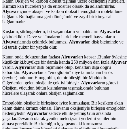
Kanın Oksijen ve karbon dioksit taşımak üzere özelleşmiş hücreleri.
Kırmızı kan hücreleri ya da eritrositler olarak da adlandırılırlar.
Alyuvar
içinde oksijen ve karbon dioksit hemoglobin molekülüne
bağlanır. Bu bağlanma geri dönüşümlü ve zayıf bir kimyasal
bağlanmadır.
Kuşların, sürüngenlerin, iki yaşamlıların ve balıkların
Alyuvar
ları
çekirdeklidir. Deve ve lâmaların haricinde memeli hayvanların
Alyuvar
larında çekirdek bulunmaz.
Alyuvar
lar, disk biçiminde ve
iki tarafı çukur bir yapıda olur.
Kanın onda dokuzundan fazlası
Alyuvar
ları kapsar .Bunlar öylesine
küçüktür ki,büyükçe bir damla kanda 250 milyon dan fazla
Alyuvar
vardır.
Alyuvar
lar disk biçiminde olup, kenarları dışa doğru
kabarıktır.
Alyuvar
larda “emoglobin” diye tanımlanan bir öz
(cevher) bulunur. Emoglobin, demir bileşiği bir Maddedir.
Ciğerlerden gelen oksijenle çok iyi birleşir.
Alyuvar
ların görevi
Oksijeni vücudun bütün kısımlarına taşımak,orada bulunan
hücrelere ulaşarak onlara oksijen sağlamaktır.
Emoglobin oksijenle birleşince iyice kırmızılaşır. Bir kesikten akan
kanın daima kırmızı olması, Havanın oksijeniyle birleşen emoglobin
nedeniyledir.
Alyuvar
lar sadece elli ile yetmiş Gün arasında
yaşarlar.Devamlı olarak yenilenmeleri,yani yerlerini yenilerinin
alması gereklidir. Bir kemiğin iç yapısındaki kırmızımsı
dokunun,kırmızı kan hücreleri dolayısıyla olduğunu öğrenmiştik.