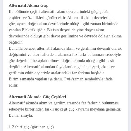
Alternatif Akıma Güç
Bu bölümde çeşitli alternatif akım devrelerindeki güç, gücün
çeşitleri ve özellikleri görülecektir. Alternatif akım devrelerinde
güç; aynen doğru akım devrelerinde olduğu gibi zaman biriminde
yapılan Elektrik işidir. Bu işin değeri de yine doğru akım
devrelerinde olduğu gibi devre gerilimine ve devrede dolaşan akıma
bağlıdır.
Bununla beraber alternatif akımda akım ve gerilimin devamlı olarak
değişimini ve bazı hallerde aralarında faz farkı bulunması sebebiyle
güç değerinin hesaplanabilmesi doğru akımda olduğu gibi basit
değildir. Alternatif akımdan faydalanılan gücün değeri; akım ve
gerilimin etkin değeriyle aralarındaki faz farkına bağlıdır.
Birim zamanda yapılan işe denir. P=iş/zaman sembolüyle ifade
edilir.
Alternatif Akımda Güç
Çeşitleri
Alternatif akımda akım ve gerilim arasında faz farkının bulunması
sebebiyle birbirinden farklı üç çeşit güç kavramı meydana gelmiştir.
Bunlar sırayla:
1.
Zahiri güç (görünen güç)