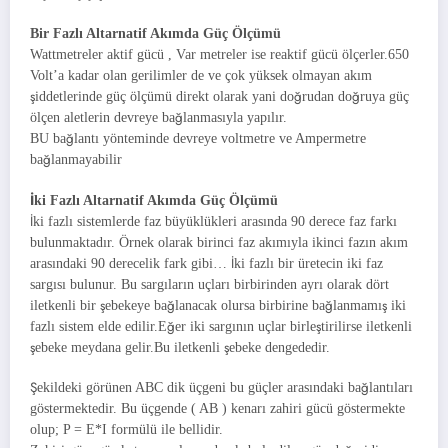
Bir Fazlı Altarnatif Akımda Güç Ölçümü
Wattmetreler aktif gücü , Var metreler ise reaktif gücü ölçerler.650
Volt’a kadar olan gerilimler de ve çok yüksek olmayan akım
şiddetlerinde güç ölçümü direkt olarak yani doğrudan doğruya güç
ölçen aletlerin devreye bağlanmasıyla yapılır.
BU bağlantı yönteminde devreye voltmetre ve Ampermetre
bağlanmayabilir
İki Fazlı Altarnatif Akımda Güç Ölçümü
İki fazlı sistemlerde faz büyüklükleri arasında 90 derece faz farkı
bulunmaktadır. Örnek olarak birinci faz akımıyla ikinci fazın akım
arasındaki 90 derecelik fark gibi… İki fazlı bir üretecin iki faz
sargısı bulunur. Bu sargıların uçları birbirinden ayrı olarak dört
iletkenli bir şebekeye bağlanacak olursa birbirine bağlanmamış iki
fazlı sistem elde edilir.Eğer iki sargının uçlar birleştirilirse iletkenli
şebeke meydana gelir.Bu iletkenli şebeke dengededir.
Şekildeki görünen ABC dik üçgeni bu güçler arasındaki bağlantıları
göstermektedir. Bu üçgende ( AB ) kenarı zahiri gücü göstermekte
olup; P = E*I formülü ile bellidir.