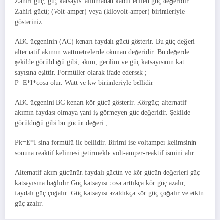
Zahiri güç, güç katsayısı alınmadan kabul edilen güç değeridir.
Zahiri gücü; (Volt-amper) veya (kilovolt-amper) birimleriyle
gösteriniz.
ABC üçgeninin (AC) kenarı faydalı gücü gösterir. Bu güç değeri
alternatif akımın wattmetrelerde okunan değeridir. Bu değerde
şekilde görüldüğü gibi; akım, gerilim ve güç katsayısının kat
sayısına eşittir. Formüller olarak ifade edersek ;
P=E*I*cosa olur. Watt ve kw birimleriyle bellidir
ABC üçgenini BC kenarı kör gücü gösterir. Körgüç; alternatif
akımın faydası olmaya yani iş görmeyen güç değeridir. Şekilde
görüldüğü gibi bu gücün değeri ;
Pk=E*I sina formülü ile bellidir. Birimi ise voltamper kelimsinin
sonuna reaktif kelimesi getirmekle volt-amper-reaktif ismini alır.
Alternatif akım gücünün faydalı gücün ve kör gücün değerleri güç
katsayısına bağlıdır Güç katsayısı cosa arttıkça kör güç azalır,
faydalı güç çoğalır. Güç katsayısı azaldıkça kör güç çoğalır ve etkin
güç azalır.