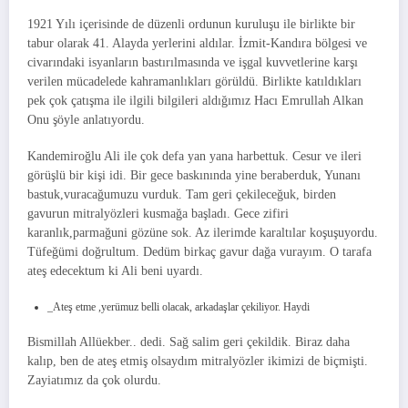
1921 Yılı içerisinde de düzenli ordunun kuruluşu ile birlikte bir
tabur olarak 41. Alayda yerlerini aldılar. İzmit-Kandıra bölgesi ve
civarındaki isyanların bastırılmasında ve işgal kuvvetlerine karşı
verilen mücadelede kahramanlıkları görüldü. Birlikte katıldıkları
pek çok çatışma ile ilgili bilgileri aldığımız Hacı Emrullah Alkan
Onu şöyle anlatıyordu.
Kandemiroğlu Ali ile çok defa yan yana harbettuk. Cesur ve ileri
görüşlü bir kişi idi. Bir gece baskınında yine beraberduk, Yunanı
bastuk,vuracağumuzu vurduk. Tam geri çekileceğuk, birden
gavurun mitralyözleri kusmağa başladı. Gece zifiri
karanlık,parmağuni gözüne sok. Az ilerimde karaltılar koşuşuyordu.
Tüfeğümi doğrultum. Dedüm birkaç gavur dağa vurayım. O tarafa
ateş edecektum ki Ali beni uyardı.
_Ateş etme ,yerümuz belli olacak, arkadaşlar çekiliyor. Haydi
Bismillah Allüekber.. dedi. Sağ salim geri çekildik. Biraz daha
kalıp, ben de ateş etmiş olsaydım mitralyözler ikimizi de biçmişti.
Zayiatımız da çok olurdu.