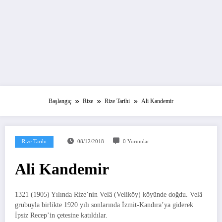
Başlangıç
Rize
Rize Tarihi
Ali Kandemir
Rize Tarihi
08/12/2018
0 Yorumlar
Ali Kandemir
1321 (1905) Yılında Rize’nin Velâ (Veliköy) köyünde doğdu. Velâ
grubuyla birlikte 1920 yılı sonlarında İzmit-Kandıra’ya giderek
İpsiz Recep’in çetesine katıldılar.