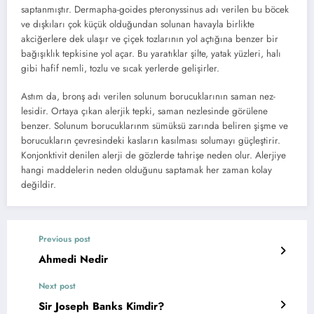
saptanmıştır. Dermapha-goides pteronyssinus adı verilen bu böcek
ve dışkıları çok küçük olduğundan solunan havayla birlikte
akciğerlere dek ulaşır ve çiçek tozlarının yol açtığına benzer bir
bağışıklık tepkisine yol açar. Bu yaratıklar şilte, yatak yüzleri, halı
gibi hafif nemli, tozlu ve sıcak yerlerde gelişirler.
Astım da, bronş adı verilen solunum borucuklarının saman nez-
lesidir. Ortaya çıkan alerjik tepki, saman nezlesinde görülene
benzer. Solunum borucuklarınm sümüksü zarında beliren şişme ve
borucukların çevresindeki kasların kasılması solumayı güçleştirir.
Konjonktivit denilen alerji de gözlerde tahrişe neden olur. Alerjiye
hangi maddelerin neden olduğunu saptamak her zaman kolay
değildir.
Previous post
Ahmedi Nedir
Next post
Sir Joseph Banks Kimdir?