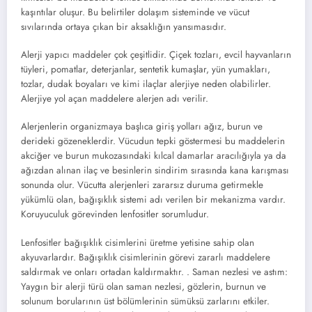
kaşıntılar oluşur. Bu belirtiler dolaşım sisteminde ve vücut
sıvılarında ortaya çıkan bir aksaklığın yansımasıdır.
Alerji yapıcı maddeler çok çeşitlidir. Çiçek tozları, evcil hayvanların
tüyleri, pomatlar, deterjanlar, sentetik kumaşlar, yün yumakları,
tozlar, dudak boyaları ve kimi ilaçlar alerjiye neden olabilirler.
Alerjiye yol açan maddelere alerjen adı verilir.
Alerjenlerin organizmaya başlıca giriş yolları ağız, burun ve
derideki gözeneklerdir. Vücudun tepki göstermesi bu maddelerin
akciğer ve burun mukozasındaki kılcal damarlar aracılığıyla ya da
ağızdan alınan ilaç ve besinlerin sindirim sırasında kana karışması
sonunda olur. Vücutta alerjenleri zararsız duruma getirmekle
yükümlü olan, bağışıklık sistemi adı verilen bir mekanizma vardır.
Koruyuculuk görevinden lenfositler sorumludur.
Lenfositler bağışıklık cisimlerini üretme yetisine sahip olan
akyuvarlardır. Bağışıklık cisimlerinin görevi zararlı maddelere
saldırmak ve onları ortadan kaldırmaktır. . Saman nezlesi ve astım:
Yaygın bir alerji türü olan saman nezlesi, gözlerin, burnun ve
solunum borularının üst bölümlerinin sümüksü zarlarını etkiler.