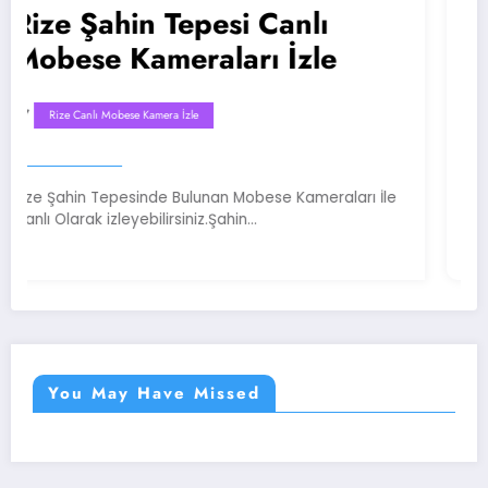
 Şahin Tepesi Canlı
Rize At
se Kameraları İzle
Mobes
anlı Mobese Kamera İzle
Rize Canlı M
in Tepesinde Bulunan Mobese Kameraları İle
Rize Atatürk
rak izleyebilirsiniz.Şahin…
Sayesinde Ca
You May Have Missed