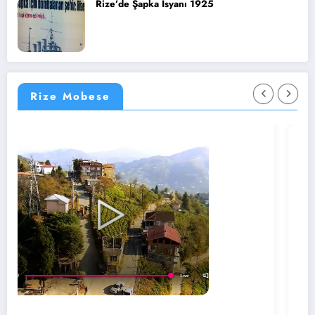
Rize’de Şapka İsyanı 1925
Rize Mobese