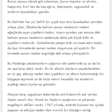
Bunun sonucu olarak göz sulanması, burun kaşıntısı ve akıntısı,
hapşırma, kimi kez de baş ağrısı, depresyon, uygusuzluk ve
sindirim bozuklukları görülür.
Bu belirtiler her yıl, belirli bir çiçek tozu türü havadayken yeniden
ortaya çıkar, ilkbaharda beliren saman nezlesinin nedeni
ağaçlarda açan çiçeklerin tozları; mayıs ayından yaz sonuna dek
beliren saman nezlesinin nedeniyse daha çok küçük bitki ve
çiçeklerin tozlarıdır. Sonbaharda yetişen bitki ve hasat alanı tozları
da bazı kimselerde saman nezlesi oluşumuna yol açabilir. Bir
kimsede saman nezlesi erginliğe dek ortaya çıkmayabilir.
Bu Hastalığa yakalananların çoğunun sile üyelerinde şu ya da bu
ne ısye karşı alerji vardır. Bu tür alerjisi olanların yapabilecekleri
en iyi şey, aleryije neden olan çiçeklerin ve otların bulunmadığı bir
böygeye taşınmak ya da fazla nemin havadaki toz tanelerini
azalttığı deniz kıyılarına gitmektir.
Alerjiye karşı uygulanan tedavilerde anti-histaminik adı verilen
ilaçlar yararlı olur. Ancak bu ilaçların uyuşturucu ve çalışmayı
engelleyici etkileri vardır. İ 967 yılında, evlerde bulunan toz içinde
yaşayan ve alerjiye neden olan minicik bir böceğin varlığı