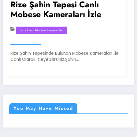
Rize Şahin Tepesi Canlı
Ri
Mobese Kameraları İzle
M
Rize Canlı Mobese Kamera İzle
Rize Şahin Tepesinde Bulunan Mobese Kameraları İle
Rize
Canlı Olarak izleyebilirsiniz.Şahin…
Saye
You May Have Missed