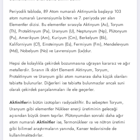
Periyodik tabloda, 89 Atom numaralı Aktinyumla başlayıp 103
atom numaralı Lavrensiyumla biten ve 7. periyoda yer alan
Elementler dizisi. Bu elementler sırasıyla Aktinyum (Ac), Toryum
(Th), Protaktinyum (Pa), Uranyum (U), Neptunyum (Np), Plütonyum
(Pu), Amerikyum (Am), Kuriyum (Cm), Berkelyum (Bk),
Kaliforniyum (Cf), Einsteinyum (Es), Fermiyum (Fm), Mendelevyum
(Md), Nobelyum (No) ve Lavrensiyum (Lw)dur.
Hepsi de kolaylıkla çekirdek bozunmasına uğrayan kararsız ve ağır
metallerdir. Sıranın ilk dört Elementi Aktinyum, Toryum,
Protaktinyum ve Uranyum gibi atom numarası daha küçük olanları
tabiatta bulunurlar. Diğerleri ise tabiatta bulunmazlar ancak suni
olarak çekirdek parçalanmaları ile ele geçerler.
Aktinitler
in bütün izotopları radyoaktiftir. Bu sebepten Toryum,
Uranyum gibi elementler Nükleer enerji üretiminin geleceği
açısından büyük önem taşırlar. Plütonyumdan sonraki daha ağır
atom numaralı
Aktinitler
ise, Termonükleer ısı ve nötron üretimi
gibi bilimsel araştırmaların yanında, Kanser tedavisinde de
kullanılmaktadırlar.