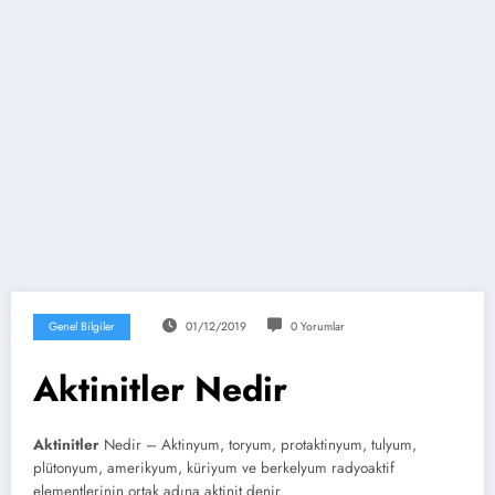
Genel Bilgiler
01/12/2019
0 Yorumlar
Aktinitler Nedir
Aktinitler
Nedir – Aktinyum, toryum, protaktinyum, tulyum,
plütonyum, amerikyum, küriyum ve berkelyum radyoaktif
elementlerinin ortak adına aktinit denir.