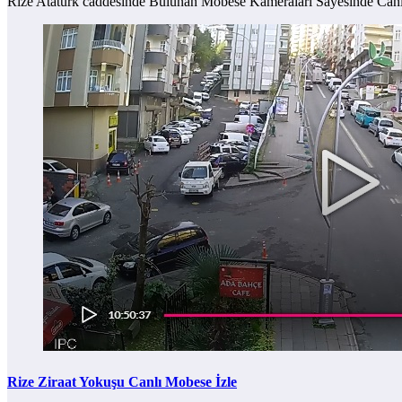
Rize Atatürk caddesinde Bulunan Mobese Kameraları Sayesinde Ca
Rize Ziraat Yokuşu Canlı Mobese İzle