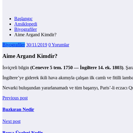
Başlangıç
Ansiklopedi
Biyografiler
Aime Argand Kimdir?
Biyografiler
30/11/2019
0 Yorumlar
Aime Argand Kimdir?
İsviçreli bilgin
(Cenevre 5 tem. 1750 — İngiltere 14. ek. 1803)
. Şar
İngiltere’ye giderek ikili hava akımıyla çalışan ilk camlı ve fitilli 
Nevarki buluşundan yararlanamadı ve tüm başarıyı, Paris’-li eczacı 
Previous post
Buzkıran Nedir
Next post
Borsa Üyeleri Nedir