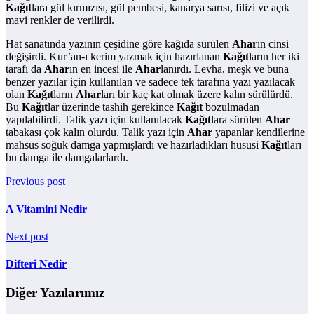
Kağıt
lara gül kırmızısı, gül pembesi, kanarya sarısı, filizi ve açık
mavi renkler de verilirdi.
Hat sanatında yazının çeşidine göre kağıda sürülen
Ahar
ın cinsi
değişirdi. Kur’an-ı kerim yazmak için hazırlanan
Kağıt
ların her iki
tarafı da
Ahar
ın en incesi ile
Ahar
lanırdı. Levha, meşk ve buna
benzer yazılar için kullanılan ve sadece tek tarafına yazı yazılacak
olan
Kağıt
ların
Ahar
ları bir kaç kat olmak üzere kalın sürülürdü.
Bu
Kağıt
lar üzerinde tashih gerekince
Kağıt
bozulmadan
yapılabilirdi. Talik yazı için kullanılacak
Kağıt
lara sürülen
Ahar
tabakası çok kalın olurdu. Talik yazı için
Ahar
yapanlar kendilerine
mahsus soğuk damga yapmışlardı ve hazırladıkları hususi
Kağıt
ları
bu damga ile damgalarlardı.
Previous post
A Vitamini Nedir
Next post
Difteri Nedir
Diğer Yazılarımız