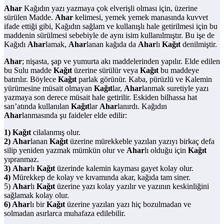
Ahar
Kağıdın yazı yazmaya çok elverişli olması için, üzerine
sürülen Madde.
Ahar
kelimesi, yemek yemek manasında kuvvet
ifade ettiği gibi, Kağıdın sağlam ve kullanışlı hale getirilmesi için bu
maddenin sürülmesi sebebiyle de aynı isim kullanılmıştır. Bu işe de
Kağıdı
Ahar
lamak,
Ahar
lanan kağıda da
Ahar
lı
Kağıt
denilmiştir.
Ahar
; nişasta, şap ve yumurta akı maddelerinden yapılır. Elde edilen
bu Sulu madde
Kağıt
üzerine sürülür veya
Kağıt
bu maddeye
batırılır. Böylece
Kağıt
parlak görünür. Kaba, pürüzlü ve Kalemin
yürümesine müsait olmayan
Kağıt
lar,
Ahar
lanmak suretiyle yazı
yazmaya son derece müsait hale getirilir. Eskiden bilhassa hat
san’atında kullanılan
Kağıt
lar
Ahar
lanırdı. Kağıdın
Ahar
lanmasında şu faideler elde edilir:
1)
Kağıt
cilalanmış olur.
2)
Ahar
lanan
Kağıt
üzerine mürekkeble yazılan yazıyı birkaç defa
silip yeniden yazmak mümkün olur ve
Ahar
lı olduğu için
Kağıt
yıpranmaz.
3)
Ahar
lı
Kağıt
üzerinde kalemin kayması gayet kolay olur.
4)
Mürekkep de kolay ve kıvamında akar, kağıda tam siner.
5)
Ahar
lı
Kağıt
üzerine yazı kolay yazılır ve yazının keskinliğini
sağlamak kolay olur.
6)
Ahar
lı bir
Kağıt
üzerine yazılan yazı hiç bozulmadan ve
solmadan asırlarca muhafaza edilebilir.