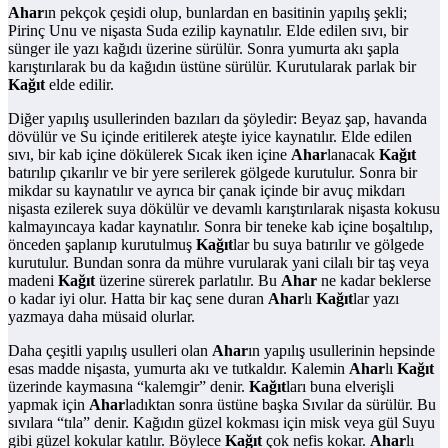
Ahar
ın pekçok çeşidi olup, bunlardan en basitinin yapılış şekli;
Pirinç Unu ve nişasta Suda ezilip kaynatılır. Elde edilen sıvı, bir
sünger ile yazı kağıdı üzerine sürülür. Sonra yumurta akı şapla
karıştırılarak bu da kağıdın üstüne sürülür. Kurutularak parlak bir
Kağıt
elde edilir.
Diğer yapılış usullerinden bazıları da şöyledir: Beyaz şap, havanda
dövülür ve Su içinde eritilerek ateşte iyice kaynatılır. Elde edilen
sıvı, bir kab içine dökülerek Sıcak iken içine
Ahar
lanacak
Kağıt
batırılıp çıkarılır ve bir yere serilerek gölgede kurutulur. Sonra bir
mikdar su kaynatılır ve ayrıca bir çanak içinde bir avuç mikdarı
nişasta ezilerek suya dökülür ve devamlı karıştırılarak nişasta kokusu
kalmayıncaya kadar kaynatılır. Sonra bir teneke kab içine boşaltılıp,
önceden şaplanıp kurutulmuş
Kağıt
lar bu suya batırılır ve gölgede
kurutulur. Bundan sonra da mühre vurularak yani cilalı bir taş veya
madeni
Kağıt
üzerine sürerek parlatılır. Bu
Ahar
ne kadar beklerse
o kadar iyi olur. Hatta bir kaç sene duran
Ahar
lı
Kağıt
lar yazı
yazmaya daha müsaid olurlar.
Daha çeşitli yapılış usulleri olan
Ahar
ın yapılış usullerinin hepsinde
esas madde nişasta, yumurta akı ve tutkaldır. Kalemin
Ahar
lı
Kağıt
üzerinde kaymasına “kalemgir” denir.
Kağıt
ları buna elverişli
yapmak için
Ahar
ladıktan sonra üstüne başka Sıvılar da sürülür. Bu
sıvılara “tıla” denir. Kağıdın güzel kokması için misk veya gül Suyu
gibi güzel kokular katılır. Böylece
Kağıt
çok nefis kokar.
Ahar
lı