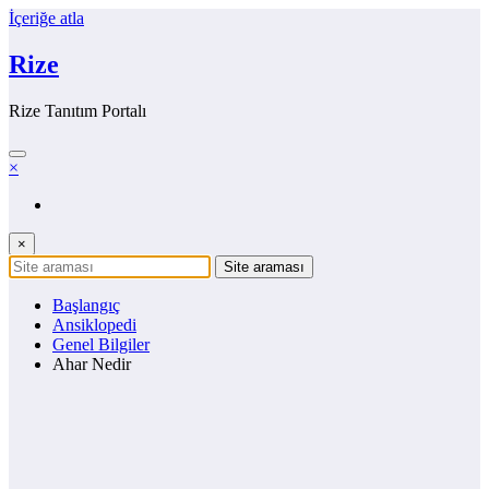
İçeriğe atla
Rize
Rize Tanıtım Portalı
×
×
Başlangıç
Ansiklopedi
Genel Bilgiler
Ahar Nedir