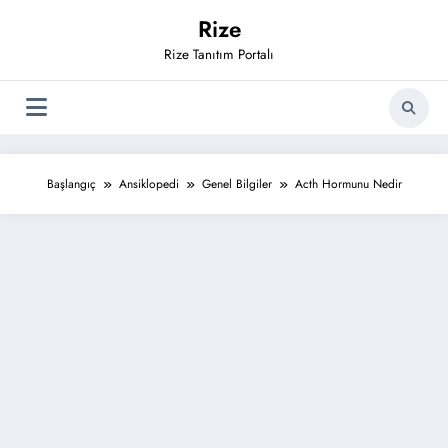
İçeriğe
Rize
atla
Rize Tanıtım Portalı
Başlangıç
Ansiklopedi
Genel Bilgiler
Acth Hormunu Nedir