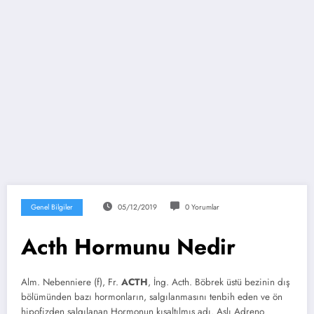
Genel Bilgiler
05/12/2019
0 Yorumlar
Acth Hormunu Nedir
Alm. Nebenniere (f), Fr.
ACTH
, İng. Acth. Böbrek üstü bezinin dış
bölümünden bazı hormonların, salgılanmasını tenbih eden ve ön
hipofizden salgılanan Hormonun kısaltılmış adı. Aslı Adreno