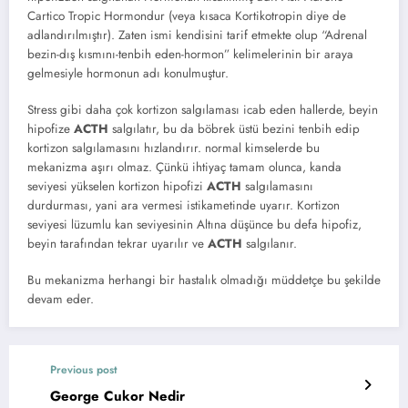
Cartico Tropic Hormondur (veya kısaca Kortikotropin diye de
adlandırılmıştır). Zaten ismi kendisini tarif etmekte olup “Adrenal
bezin-dış kısmını-tenbih eden-hormon” kelimelerinin bir araya
gelmesiyle hormonun adı konulmuştur.
Stress gibi daha çok kortizon salgılaması icab eden hallerde, beyin
hipofize
ACTH
salgılatır, bu da böbrek üstü bezini tenbih edip
kortizon salgılamasını hızlandırır. normal kimselerde bu
mekanizma aşırı olmaz. Çünkü ihtiyaç tamam olunca, kanda
seviyesi yükselen kortizon hipofizi
ACTH
salgılamasını
durdurması, yani ara vermesi istikametinde uyarır. Kortizon
seviyesi lüzumlu kan seviyesinin Altına düşünce bu defa hipofiz,
beyin tarafından tekrar uyarılır ve
ACTH
salgılanır.
Bu mekanizma herhangi bir hastalık olmadığı müddetçe bu şekilde
devam eder.
Previous post
George Cukor Nedir