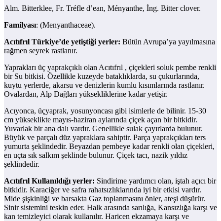
Alm. Bitterklee, Fr. Tréfle d’ean, Ményanthe, İng. Bitter clover.
Familyası
: (Menyanthaceae).
Acıtıfrıl Türkiye’de yetiştiği yerler:
Bütün Avrupa’ya yayılmasına
rağmen seyrek rastlanır.
Yaprakları üç yaprakçıklı olan Acıtıfrıl , çiçekleri soluk pembe renkli
bir Su bitkisi. Özellikle kuzeyde bataklıklarda, su çukurlarında,
kuytu yerlerde, akarsu ve denizlerin kumlu kısımlarında rastlanır.
Ovalardan, Alp Dağları yüksekliklerine kadar yetişir.
Acıyonca, üçyaprak, yosunyoncası gibi isimlerle de bilinir. 15-30
cm yükseklikte mayıs-haziran aylarında çiçek açan bir bitkidir.
Yuvarlak bir ana dalı vardır. Genellikle sulak çayırlarda bulunur.
Büyük ve parçalı düz yapraklara sahiptir. Parça yaprakçıkları ters
yumurta şeklindedir. Beyazdan pembeye kadar renkli olan çiçekleri,
en uçta sık salkım şeklinde bulunur. Çiçek tacı, nazik yıldız
şeklindedir.
Acıtıfrıl Kullanıldığı yerler:
Sindirime yardımcı olan, iştah açıcı bir
bitkidir. Karaciğer ve safra rahatsızlıklarında iyi bir etkisi vardır.
Mide şişkinliği ve barsakta Gaz toplanmasını önler, ateşi düşürür.
Sinir sistemini teskin eder. Halk arasında sarılığa, Kansızlığa karşı ve
kan temizleyici olarak kullanılır. Haricen ekzamaya karşı ve