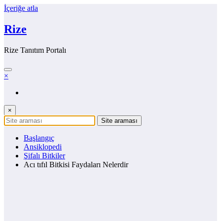
İçeriğe atla
Rize
Rize Tanıtım Portalı
×
×
Başlangıç
Ansiklopedi
Şifalı Bitkiler
Acı tıfıl Bitkisi Faydaları Nelerdir