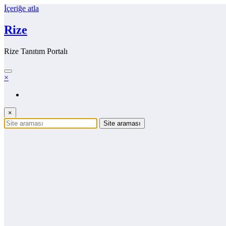
İçeriğe atla
Rize
Rize Tanıtım Portalı
×
×