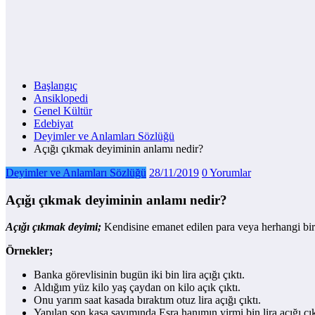
Başlangıç
Ansiklopedi
Genel Kültür
Edebiyat
Deyimler ve Anlamları Sözlüğü
Açığı çıkmak deyiminin anlamı nedir?
Deyimler ve Anlamları Sözlüğü
28/11/2019
0 Yorumlar
Açığı çıkmak deyiminin anlamı nedir?
Açığı çıkmak deyimi;
Kendisine emanet edilen para veya herhangi bir
Örnekler;
Banka görevlisinin bugün iki bin lira açığı çıktı.
Aldığım yüz kilo yaş çaydan on kilo açık çıktı.
Onu yarım saat kasada bıraktım otuz lira açığı çıktı.
Yapılan son kasa sayımında Esra hanımın yirmi bin lira açığı çık