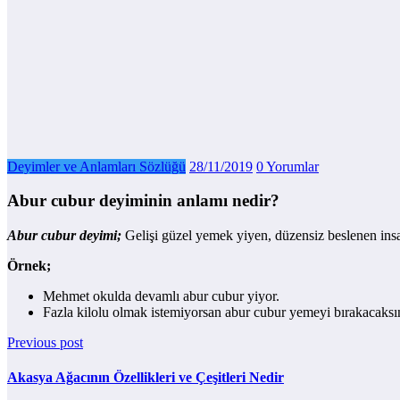
Deyimler ve Anlamları Sözlüğü
28/11/2019
0 Yorumlar
Abur cubur deyiminin anlamı nedir?
Abur cubur deyimi;
Gelişi güzel yemek yiyen, düzensiz beslenen insan
Örnek;
Mehmet okulda devamlı abur cubur yiyor.
Fazla kilolu olmak istemiyorsan abur cubur yemeyi bırakacaksı
Previous post
Akasya Ağacının Özellikleri ve Çeşitleri Nedir