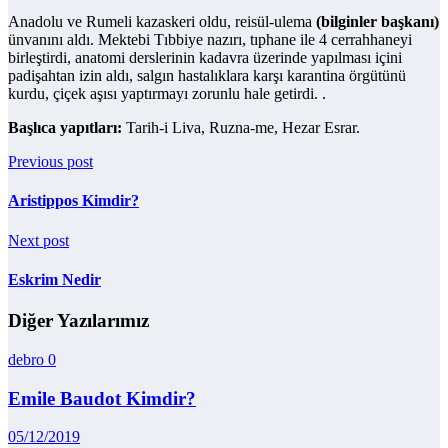
Anadolu ve Rumeli kazaskeri oldu, reisül-ulema
(bilginler başkanı)
ünvanını aldı. Mektebi Tıbbiye nazırı, tıphane ile 4 cerrahhaneyi
birleştirdi, anatomi derslerinin kadavra üzerinde yapılması içini
padişahtan izin aldı, salgın hastalıklara karşı karantina örgütünü
kurdu, çiçek aşısı yaptırmayı zorunlu hale getirdi. .
Başlıca yapıtları:
Tarih-i Liva, Ruzna-me, Hezar Esrar.
Previous post
Aristippos Kimdir?
Next post
Eskrim Nedir
Diğer Yazılarımız
debro
0
Emile Baudot Kimdir?
05/12/2019