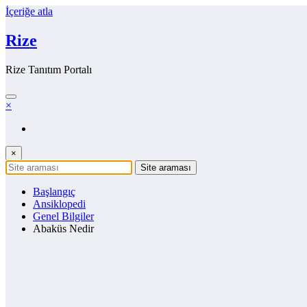
İçeriğe atla
Rize
Rize Tanıtım Portalı
×
×
Başlangıç
Ansiklopedi
Genel Bilgiler
Abaküs Nedir