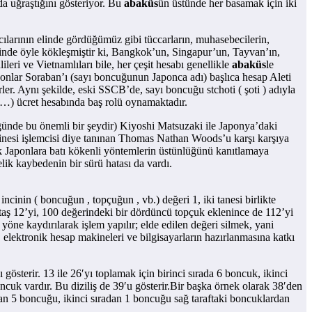
 da uğraştığını gösteriyor. Bu
abaküs
ün üstünde her basamak için iki
arının elinde gördüğümüz gibi tüccarların, muhasebecilerin,
erinde öyle kökleşmiştir ki, Bangkok’un, Singapur’un, Tayvan’ın,
eri ve Vietnamlıları bile, her çeşit hesabı genellikle
abaküs
le
onlar Soraban’ı (sayı boncuğunun Japonca adı) başlıca hesap Aleti
r. Aynı şekilde, eski SSCB’de, sayı boncuğu stchoti ( şoti ) adıyla
…) ücret hesabında baş rolü oynamaktadır.
ünde bu önemli bir şeydir) Kiyoshi Matsuzaki ile Japonya’daki
inesi işlemcisi diye tanınan Thomas Nathan Woods’u karşı karşıya
k Japonlara batı kökenli yöntemlerin üstünlüğünü kanıtlamaya
lik kaybedenin bir sürü hatası da vardı.
ncinin ( boncuğun , topçuğun , vb.) değeri 1, iki tanesi birlikte
i taş 12’yi, 100 değerindeki bir dördüncü topçuk eklenince de 112’yi
 yöne kaydırılarak işlem yapılır; elde edilen değeri silmek, yani
 elektronik hesap makineleri ve bilgisayarların hazırlanmasına katkı
 gösterir. 13 ile 26′yı toplamak için birinci sırada 6 boncuk, ikinci
boncuk vardır. Bu diziliş de 39′u gösterir.Bir başka örnek olarak 38′den
radan 5 boncuğu, ikinci sıradan 1 boncuğu sağ taraftaki boncuklardan