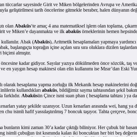
yapan tüccarlar sayesinde Girit ve Miken bölgelerinden Avrupa ve Amerika
yla geliştirilmesi tarih öncelerine gitmekle beraber, halen dünyanın de
ıtı olan
Abaküs
‘te amaç 4 ana matematiksel işlem olan toplama, çıkar
irit ve Miken’e dayanmakta ve ilk
abaküs
örneklerinin hemen hepsinde
kullanılır. Abak (
Abaküs
), Aritmetik hesaplamaları yapmaya yardımcı bi
n abak, başlangıçta toprağın içine açılan sıra sıra oluklara dizilen taşla
 biçimi almıştır.
 öncesine kadar gidiyor. Sayılar yazıya dökülmeden önce sözcük, taş ve 
ki ve en yaygın hesap makinesi olan elin kullanımı ise Mısır’dan Eski 
ılı olarak hesaplama yapma zorluğu ilk Mekanik hesap makinelerini doğur
inlilerin kullandıkları
abaküs
, bildiğimiz sayma tahtasından şekil bakı
 farklıdır.
Abaküs
ün Çince ismi suan phan ( hesaplama tahtası ) ya da
kenarları yatay şekilde uzanıyor. Uzun kenarları arasında wei, hang ya 
 chu isimli hafif yassılaştırılmış 7 boncuk taşıyor. Tahta çerçeve, boncu
bunların kimi zaman 30’a kadar çıktığı biliniyor. Her çubuk bir basama
g isimli çubuğun üst kısmında kalan iki boncuktan her biri beş değerind