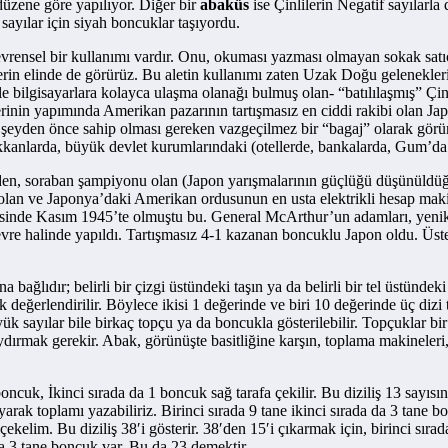
düzene göre yapılıyor. Diğer bir
abaküs
ise Çinlilerin Negatif sayılarla
 sayılar için siyah boncuklar taşıyordu.
nsel bir kullanımı vardır. Onu, okuması yazması olmayan sokak satıcıl
ilerin elinde de görürüz. Bu aletin kullanımı zaten Uzak Doğu gelenekl
ilgisayarlara kolayca ulaşma olanağı bulmuş olan- “batılılaşmış” Çinlil
inin yapımında Amerikan pazarının tartışmasız en ciddi rakibi olan Jap
şeyden önce sahip olması gereken vazgeçilmez bir “bagaj” olarak görürle
kkanlarda, büyük devlet kurumlarındaki (otellerde, bankalarda, Gum’da
nden, soraban şampiyonu olan (Japon yarışmalarının güçlüğü düşünüldüğ
 olan ve Japonya’daki Amerikan ordusunun en usta elektrikli hesap mak
ertesinde Kasım 1945’te olmuştu bu. General McArthur’un adamları, yeni
devre halinde yapıldı. Tartışmasız 4-1 kazanan boncuklu Japon oldu. Üste
ıdır; belirli bir çizgi üstündeki taşın ya da belirli bir tel üstündeki i
ak değerlendirilir. Böylece ikisi 1 değerinde ve biri 10 değerinde üç diz
ük sayılar bile birkaç topçu ya da boncukla gösterilebilir. Topçuklar bir
dırmak gerekir. Abak, görünüşte basitliğine karşın, toplama makineleri,
ncuk, İkinci sırada da 1 boncuk sağ tarafa çekilir. Bu diziliş 13 sayısını
yarak toplamı yazabiliriz. Birinci sırada 9 tane ikinci sırada da 3 tane 
çekelim. Bu diziliş 38′i gösterir. 38′den 15′i çıkarmak için, birinci sı
ada 3 tane boncuk var. Bu da 23 demektir.