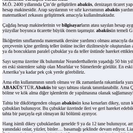
M.Ö. 2400 yıllarında Çin’de geliştirilen
abaküs
, denizaşırı ticaret 
hesap makinesidir. Arap sayılarının ve sıfır kavramının
abaküs
yardımı
matematiksel zekasını geliştirmek amacıyla kullanılmaktadır.
Çağdaş hesap makinelerinin ve
bilgisayar
ların atası sayılan hesap ayg
yüzyıllar boyunca ticarette büyük önem taşımıştır.
abaküs
ün temeli G
İlköğretim sınıflarında matematik dersine yardımcı olması amacıyla da 
çerçevenin içine gerilmiş teller üstüne inciler dizilmesiyle oluşturula
ya da boncukların paralel çubuklar ya da teller üstünde hareket ettikleri
Sayı sayma üzerine ilk buluntular Neanderthallerin yaşadığı 50 bin yıl
en eski sistemlere sahip olan Mısırlılar ve Sümerlerde görülür. En es
Amerika’ya kadar pek çok yerde görebiliriz.
Ama elin kullanımının sınırlı olması ve ilk zamanlarda rakamlarla yaz
ABAKÜS
’TÜR.
Abaküs
bir sayı tahtası olarak tanımlanabilir. Ama Ç
bölme ve kök alma diğer işlemlerin de yapılmasına olanak sağlamasıyla
Tahta bir dikdörtgenden oluşan
abaküs
ün kısa kenarları dikey, uzun 
çubukları bulunuyor. Bu çubuklar üzerinde ileri ve geri hareket edebilen
tahta bir parçayla eşit olmayan iki bölümü ayırıyor.
Hang isimli dikey çubuklardan genelde 9 ya da 12 tane bulunuyor, ama 
yanındaki onlar, yüzler, binler… basamağı şeklinde devam ediyor. Lian