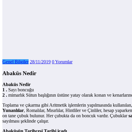
Genel Bilgiler
28/11/2019
0 Yorumlar
Abaküs Nedir
Abaküs Nedir
1 .
Sayı boncuğu
2 .
mimarlık Sütun başlığının üstüne yatay olarak konan ve kenarlarında
Toplama ve çıkarma gibi Aritmetik işlemlerin yapılmasında kullanılan
Yunanlılar
, Romalılar, Mısırlılar, Hintliler ve Çinliler, hesap yaparke
on tane çubuk bulunur. Her çubukta da on boncuk vardır. Çubuklar
s
sayılması şeklinde çalışır.
Abaküsün Tarihçesi Tarihi icadı