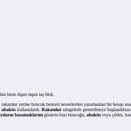
n biraz dışarı taşan taş blok.
, rakamlar yerine boncuk benzeri nesnelerden yararlanılan bir hesap ar
n
abaküs
kullanırlardı.
Rakamlar
simgelerle gösterilmeye başlandıkta
ayıların basamaklarını
gösterir.Sayı boncuğu,
abaküs
veya çörkü, basi