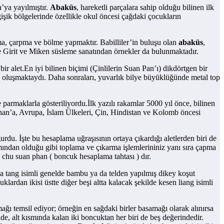
’ya yayılmıştır.
Abaküs
, hareketli parçalara sahip olduğu bilinen ilk
ğişik bölgelerinde özellikle okul öncesi çağdaki çocukların
ma, çarpma ve bölme yapmaktır. Babilliler’in buluşu olan
abaküs
,
 Girit ve Miken süsleme sanatından örnekler da bulunmaktadır.
r alet.En iyi bilinen biçimi (Çinlilerin Suan Pan’ı) dikdörtgen bir
rdan oluşmaktaydı. Daha sonraları, yuvarlık bilye büyüklüğünde metal top
parmaklarla gösteriliyordu.İlk yazılı rakamlar 5000 yıl önce, bilinen
Yunan’a, Avrupa, İslam Ülkeleri, Çin, Hindistan ve Kolomb öncesi
du. İşte bu hesaplama uğraşısının ortaya çıkardığı aletlerden biri de
mından olduğu gibi toplama ve çıkarma işlemlerininiz yanı sıra çapma
 chu suan phan ( boncuk hesaplama tahtası ) dır.
da tang isimli genelde bambu ya da telden yapılmış dikey koşut
klardan ikisi üstte diğer beşi altta kalacak şekilde kesen liang isimli
ğı temsil ediyor; örneğin en sağdaki birler basamağı olarak alınırsa
e, alt kısmında kalan iki boncuktan her biri de beş değerindedir.