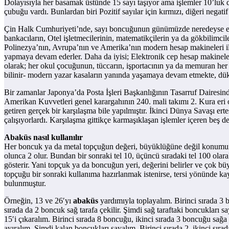
Dolayısıyla her basamak üstünde 15 sayı taşıyor ama işlemler 10’luk 
çubuğu vardı. Bunlardan biri Pozitif sayılar için kırmızı, diğeri negatif
Çin Halk Cumhuriyeti’nde, sayı boncuğunun günümüzde neredeyse evre
bankacıların, Otel işletmecilerinin, matematikçilerin ya da gökbilimc
Polinezya’nın, Avrupa’nın ve Amerika’nın modern hesap makineleri ile b
yapmaya devam ederler. Daha da iyisi; Elektronik cep hesap makineler
olarak; her okul çocuğunun, tüccarın, işportacının ya da memuran her 
bilinir- modern yazar kasaların yanında yaşamaya devam etmekte, dü
Bir zamanlar Japonya’da Posta İşleri Başkanlığının Tasarruf Dairesi
Amerikan Kuvvetleri genel karargahının 240. mali takımı 2. Kura eri
getiren gerçek bir karşılaşma bile yapılmıştır. İkinci Dünya Savaşı 
çalışıyorlardı. Karşılaşma gittikçe karmaşıklaşan işlemler içeren beş 
Abaküs nasıl kullanılır
Her boncuk ya da metal topçuğun değeri, büyüklüğüne değil konumuna bağl
olunca 2 olur. Bundan bir sonraki tel 10, üçüncü sıradaki tel 100 olar
gösterir. Yani topçuk ya da boncuğun yeri, değerini belirler ve çok büy
topçuğu bir sonraki kullanıma hazırlanmak istenirse, tersi yönünde kay
bulunmuştur.
Örneğin, 13 ve 26′yı
abaküs
yardımıyla toplayalım. Birinci sırada 3 bo
sırada da 2 boncuk sağ tarafa çekilir. Şimdi sağ taraftaki boncukları sa
15′i çıkaralım. Birinci sırada 8 boncuğu, ikinci sırada 3 boncuğu sağa 
ayıralım. Şimdi kalan boncukları sayalım. Birinci sırada 2, ikinci sır