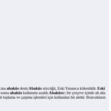
acına
abaküs
denir.
Abaküs
sözcüğü, Eski Yunanca kökenlidir.
Eski
n sonra
abaküs
kullanımı azaldı.
Abaküs
te; bir çerçeve içinde alt alta
t toplama ve çarpma işlemleri için kullanılan bir alettir. Boncukların