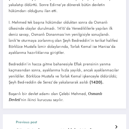
yakalatıp öldürttü. Sonre Edirne’ye dönerek bütün devletin
hükümdarı olduğunu ilan etti.
I. Mehmed tek başına hükümdar olduktan sonra da Osmanlı
ülkesinde olaylar durulmadı. 1416’da Venediklilerle yapılan ilk
deniz savaşı, Osmanlı Donanması’nm yenilgisiyle sonuçlandı.
İznik’te oturmaya zorlanmış olan Şeyh Bedreddin’in tarikat halifesi
Börklüce Mustafa İzmir dolaylarında, Torlak Kemal ise Manisa’da
ayaklanma hazırlıklarına giriştiler.
Bedreddin’in hacca gitme bahanesiyle Eflak prensinin yanma
kaçmasından sonra, ayaklanma hızla yayıldı, ancak ayaklanmacılar
yenildiler. Börklüce Mustafa ve Torlak Kemal işkenceyle öldürüldü;
Şeyh Bed-reddin de Serez’de yakalanarak asıldı
(1420).
Başarılı bir devlet adamı olan Çelebi Mehmed,
Osmanlı
‘nin ikinci kurucusu sayılır.
Devleti
Previous post