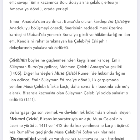
etti; savaşı Tümir kazanınca Bolu dolaylarına çekildi; ertesi yıl
Amasya’ya döndü, orada yerleşti.
Timur, Anadolu’dan ayrılınca, Bursa’da oturan kardeşi
Isa Çelebiye
Anadolu’yu bölüşmeyi önerdi; önerisinin reddedilmesi üzerine
kardeşini Ulubad’da yenerek Bursa’ya girdi ve hükümdarlığını ilan
etti. Kendisini rahat bırakmayan Isa Çelebi’yi Eskişehir
dolaylarında yakalatarak öldürttü.
böylesine güçlenmesinden kaygılanan kardeşi Emir
Çelebinin
Süleyman Bursa’ya gelince, Mehmed Çelebi Amasya’ya çekildi
(1405). Diğer kardeşleri
Rumeli’de hükümdarlığını
Musa Çelebi
ilan edince. Emir Süleyman Edirne’ye döndü, ilk çarpışmada
yenilen Musa Çelebi Eflak’a kaçtı; daha sonra bir baskınla Edirne’yi
alarak, Bizans’a kaçmakta olan Süleyman Çelebi’yi yolda yakalatıp
öldürttü (1411).
Bu kargaşalığa son vermek ve devletin tek hükümdarı olmak isteyen
, Bizans imparatoruyla anlaştı; Musa Çelebi’nin
Mehmed Çelebi
üzerine yürüdü. 1411 ve 1412’de iki kez yenilmesine karşın üçüncü
kez Rumeli’ye geçişinde Musa Çelebi’yi Sofya yakınlarında
(Derbend’de)
yendi ve yaralı olarak kaçmaya çalışan kardeşini