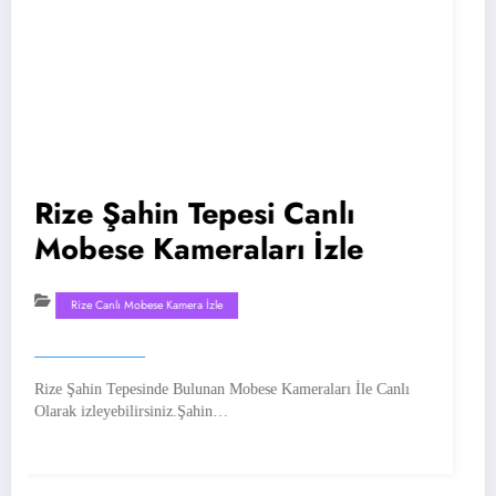
Rize Şahin Tepesi Canlı
Riz
Mobese Kameraları İzle
Mo
Rize Canlı Mobese Kamera İzle
R
ize Şahin Tepesinde Bulunan Mobese Kameraları İle Canlı
Rize A
larak izleyebilirsiniz.Şahin…
Sayesi